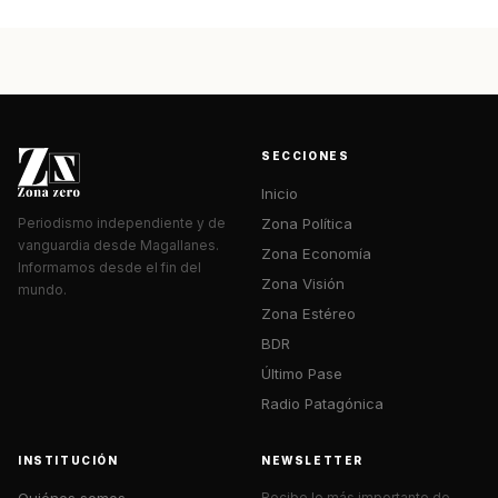
SECCIONES
Inicio
Zona Política
Periodismo independiente y de
vanguardia desde Magallanes.
Zona Economía
Informamos desde el fin del
Zona Visión
mundo.
Zona Estéreo
BDR
Último Pase
Radio Patagónica
INSTITUCIÓN
NEWSLETTER
Quiénes somos
Recibe lo más importante de