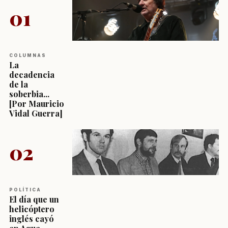
01
COLUMNAS
La
decadencia
de la
soberbia...
[Por Mauricio
Vidal Guerra]
02
POLÍTICA
El día que un
helicóptero
inglés cayó