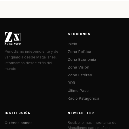
SECCIONES
Inicio
Zona Política
Periodismo independiente y de
vanguardia desde Magallanes.
Zona Economía
Informamos desde el fin del
Zona Visión
mundo.
Zona Estéreo
BDR
Último Pase
Radio Patagónica
INSTITUCIÓN
NEWSLETTER
Quiénes somos
Recibe lo más importante de
Magallanes cada mañana.