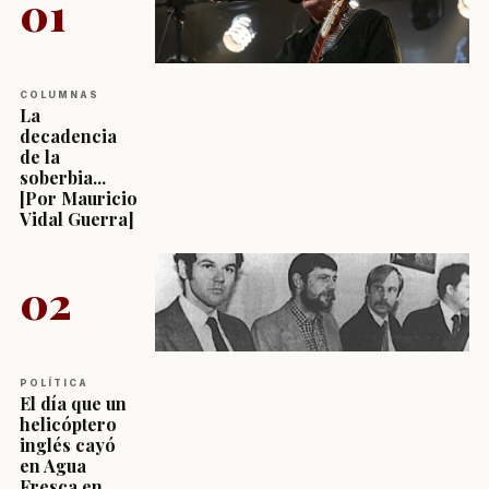
01
COLUMNAS
La
decadencia
de la
soberbia...
[Por Mauricio
Vidal Guerra]
02
POLÍTICA
El día que un
helicóptero
inglés cayó
en Agua
Fresca en