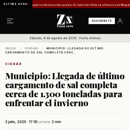
ÚLTIMA HORA
a: trámite requerirá declaración jurada
El resto de Chile se alineará con Magallanes: c
SUSCRÍBETE
Sábado, 8 de agosto de 2026 · Punta Arenas
INICIO
/
CIUDAD
/
MUNICIPIO: LLEGADA DE ÚLTIMO
CARGAMENTO DE SAL COMPLETA CERC...
CIUDAD
Municipio: Llegada de último
cargamento de sal completa
cerca de 1.300 toneladas para
enfrentar el invierno
3 julio, 2025 · 17:18
Lectura:
2 min