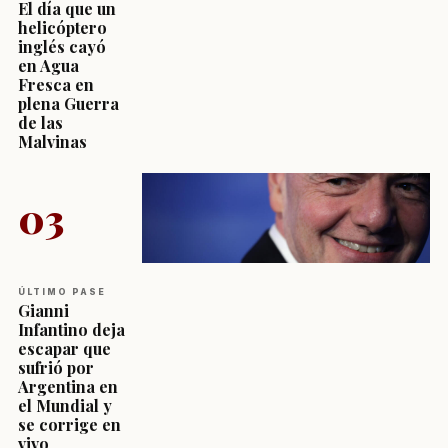
El día que un
helicóptero
inglés cayó
en Agua
Fresca en
plena Guerra
de las
Malvinas
03
ÚLTIMO PASE
Gianni
Infantino deja
escapar que
sufrió por
Argentina en
el Mundial y
se corrige en
vivo