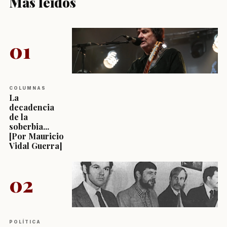
Más leídos
01
COLUMNAS
La
decadencia
de la
soberbia...
[Por Mauricio
Vidal Guerra]
02
POLÍTICA