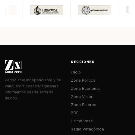
SECCIONES
Inicio
Zona Política
Periodismo independiente y de
vanguardia desde Magallanes.
Zona Economía
Informamos desde el fin del
Zona Visión
mundo.
Zona Estéreo
BDR
Último Pase
Radio Patagónica