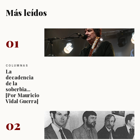
Más leídos
01
COLUMNAS
La
decadencia
de la
soberbia...
[Por Mauricio
Vidal Guerra]
02