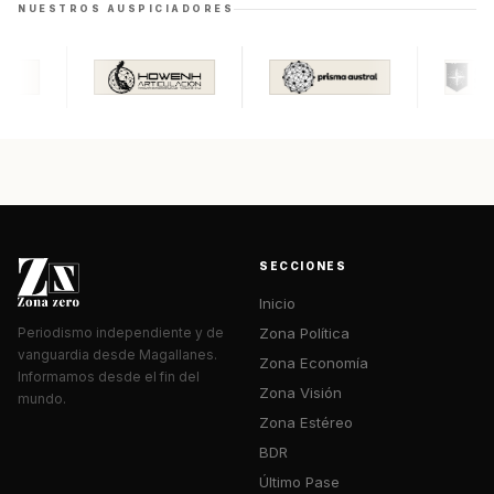
NUESTROS AUSPICIADORES
SECCIONES
Inicio
Zona Política
Periodismo independiente y de
vanguardia desde Magallanes.
Zona Economía
Informamos desde el fin del
Zona Visión
mundo.
Zona Estéreo
BDR
Último Pase