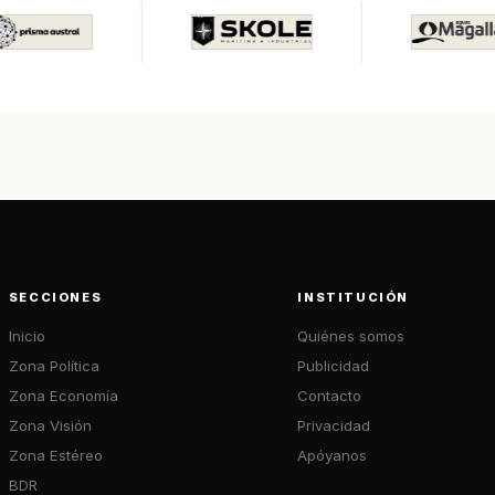
SECCIONES
INSTITUCIÓN
Inicio
Quiénes somos
Zona Política
Publicidad
Zona Economía
Contacto
Zona Visión
Privacidad
Zona Estéreo
Apóyanos
BDR