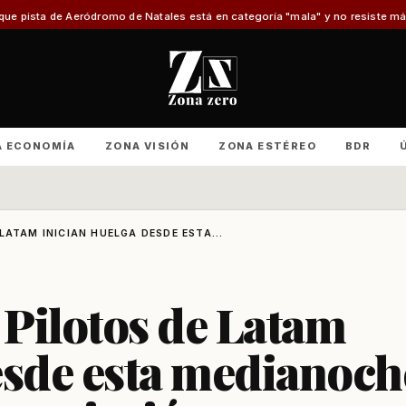
ódromo de Natales está en categoría "mala" y no resiste más reparaciones
A
A ECONOMÍA
ZONA VISIÓN
ZONA ESTÉREO
BDR
LATAM INICIAN HUELGA DESDE ESTA...
 Pilotos de Latam
esde esta medianoch