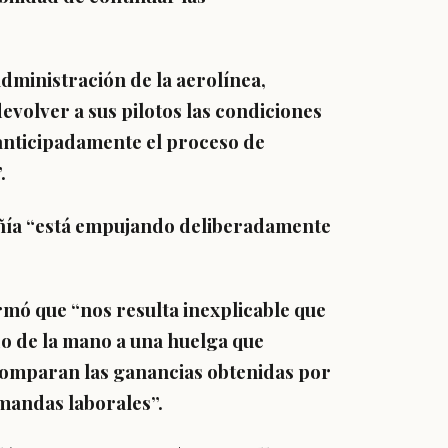
dministración de la aerolínea,
evolver a sus pilotos las condiciones
 anticipadamente el proceso de
.
ñía “está empujando deliberadamente
irmó que “nos
resulta inexplicable que
do de la mano a una huelga
que
comparan las ganancias obtenidas por
mandas laborales”.