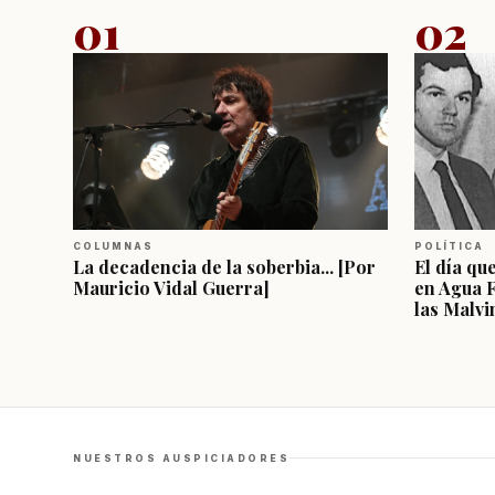
01
02
COLUMNAS
POLÍTICA
La decadencia de la soberbia... [Por
El día qu
Mauricio Vidal Guerra]
en Agua 
las Malvi
NUESTROS AUSPICIADORES