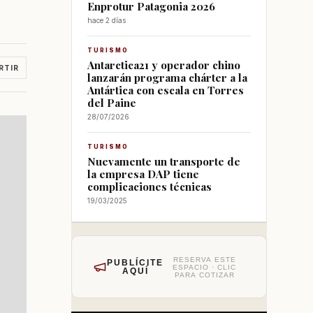
Enprotur Patagonia 2026
hace 2 días
TURISMO
Antarctica21 y operador chino
RTIR
lanzarán programa chárter a la
Antártica con escala en Torres
del Paine
28/07/2026
TURISMO
Nuevamente un transporte de
la empresa DAP tiene
complicaciones técnicas
19/03/2025
RESERVA ESTE
PUBLÍCITE
ESPACIO · CLIC
AQUÍ
PARA COTIZAR