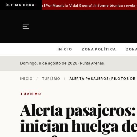
ÚLTIMA HORA
istórica [Por Mauricio Vidal Guerra]
Informe técnico revela que pista de Aer
INICIO
ZONA POLÍTICA
ZON
Domingo, 9 de agosto de 2026 · Punta Arenas
INICIO
/
TURISMO
/
ALERTA PASAJEROS: PILOTOS DE 
TURISMO
Alerta pasajeros:
inician huelga d