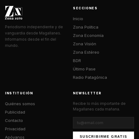
SECCIONES
Inicio
Zona Política
Periodismo independiente y de
vanguardia desde Magallanes.
Zona Economía
Informamos desde el fin del
Zona Visión
mundo.
Zona Estéreo
BDR
Último Pase
Radio Patagónica
INSTITUCIÓN
NEWSLETTER
Quiénes somos
Recibe lo más importante de
Magallanes cada mañana.
Publicidad
Contacto
Privacidad
Apóyanos
SUSCRIBIRME GRATIS