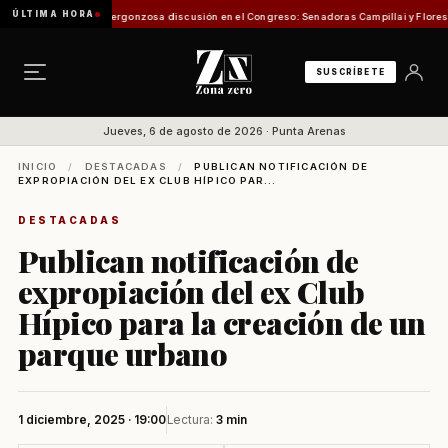
ÚLTIMA HORA
e Pesca
Vergonzosa discusión en el Congreso: Senadoras Campillai y Flores se enfrentar
SUSCRÍBETE
Jueves, 6 de agosto de 2026 · Punta Arenas
INICIO
/
DESTACADAS
/
PUBLICAN NOTIFICACIÓN DE
EXPROPIACIÓN DEL EX CLUB HÍPICO PAR...
DESTACADAS
Publican notificación de
expropiación del ex Club
Hípico para la creación de un
parque urbano
1 diciembre, 2025 · 19:00
Lectura:
3 min