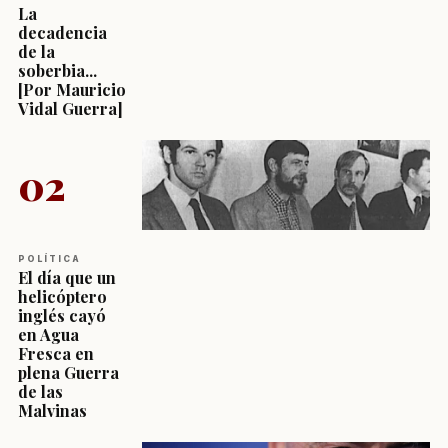
La
decadencia
de la
soberbia...
[Por Mauricio
Vidal Guerra]
02
POLÍTICA
El día que un
helicóptero
inglés cayó
en Agua
Fresca en
plena Guerra
de las
Malvinas