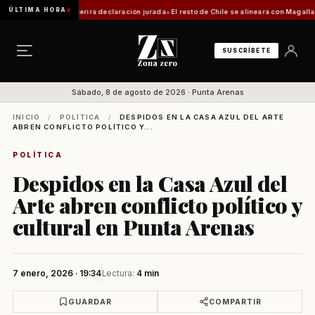
ÚLTIMA HORA
 trámite requerirá declaración jurada
El resto de Chile se alineará con Magallanes: conf
SUSCRÍBETE
Sábado, 8 de agosto de 2026 · Punta Arenas
INICIO
/
POLÍTICA
/
DESPIDOS EN LA CASA AZUL DEL ARTE
ABREN CONFLICTO POLÍTICO Y...
POLÍTICA
Despidos en la Casa Azul del
Arte abren conflicto político y
cultural en Punta Arenas
7 enero, 2026 · 19:34
Lectura:
4 min
GUARDAR
COMPARTIR