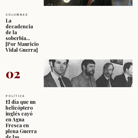
COLUMNAS
La
decadencia
de la
soberbia...
[Por Mauricio
Vidal Guerra]
02
POLÍTICA
El día que un
helicóptero
inglés cayó
en Agua
Fresca en
plena Guerra
de las