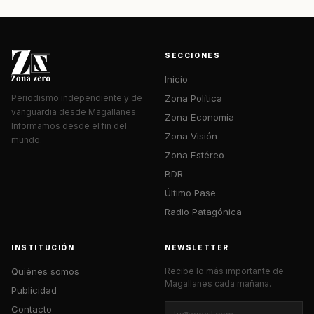
SECCIONES
Inicio
Zona Política
Periodismo independiente y de
vanguardia desde Magallanes.
Zona Economía
Informamos desde el fin del
Zona Visión
mundo.
Zona Estéreo
BDR
Último Pase
Radio Patagónica
INSTITUCIÓN
NEWSLETTER
Quiénes somos
Recibe lo más importante de
Magallanes cada mañana.
Publicidad
Contacto