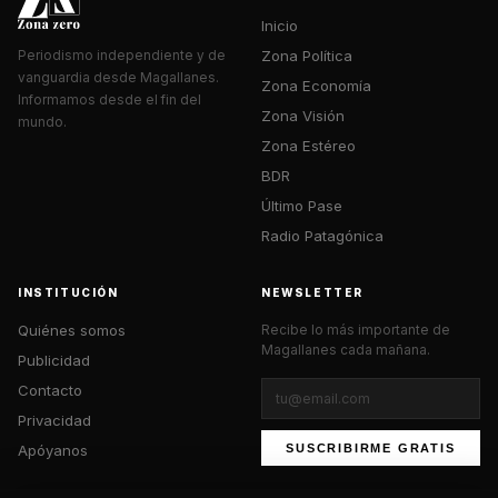
Inicio
Zona Política
Periodismo independiente y de
vanguardia desde Magallanes.
Zona Economía
Informamos desde el fin del
Zona Visión
mundo.
Zona Estéreo
BDR
Último Pase
Radio Patagónica
INSTITUCIÓN
NEWSLETTER
Quiénes somos
Recibe lo más importante de
Magallanes cada mañana.
Publicidad
Contacto
Privacidad
Apóyanos
SUSCRIBIRME GRATIS