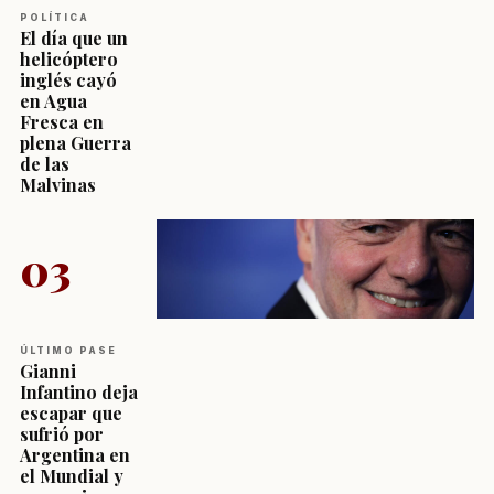
POLÍTICA
El día que un
helicóptero
inglés cayó
en Agua
Fresca en
plena Guerra
de las
Malvinas
03
ÚLTIMO PASE
Gianni
Infantino deja
escapar que
sufrió por
Argentina en
el Mundial y