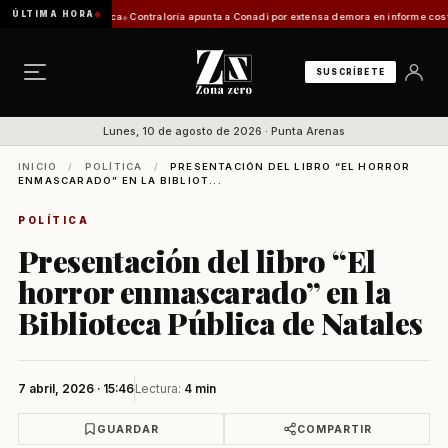
ÚLTIMA HORA
n de Zona Franca
Contraloría apunta a Conadi por extensa demora en informe costero kawés
SUSCRÍBETE
Lunes, 10 de agosto de 2026 · Punta Arenas
INICIO
/
POLÍTICA
/
PRESENTACIÓN DEL LIBRO “EL HORROR
ENMASCARADO” EN LA BIBLIOT...
POLÍTICA
Presentación del libro “El
horror enmascarado” en la
Biblioteca Pública de Natales
7 abril, 2026 · 15:46
Lectura:
4 min
GUARDAR
COMPARTIR