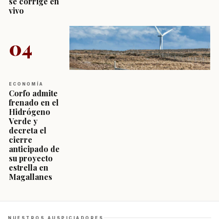
se corrige en
vivo
04
ECONOMÍA
Corfo admite
frenado en el
Hidrógeno
Verde y
decreta el
cierre
anticipado de
su proyecto
estrella en
Magallanes
NUESTROS AUSPICIADORES