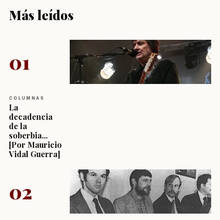
Más leídos
01
COLUMNAS
La
decadencia
de la
soberbia...
[Por Mauricio
Vidal Guerra]
02