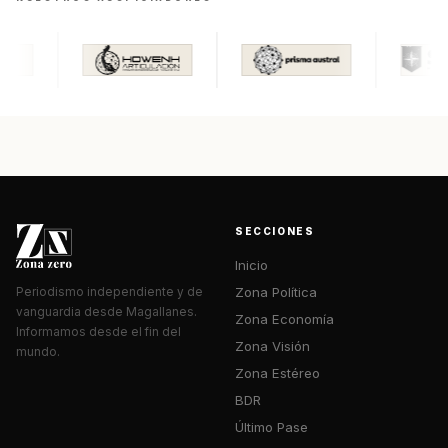
SECCIONES
Inicio
Zona Política
Periodismo independiente y de
vanguardia desde Magallanes.
Zona Economía
Informamos desde el fin del
Zona Visión
mundo.
Zona Estéreo
BDR
Último Pase