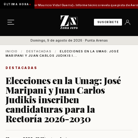
ÚLTIMA HORA
ad histórica [Por Mauricio Vidal Guerra]
Informe técnico revela que pista de Aeródromo d
SUSCRÍBETE
Domingo, 9 de agosto de 2026 · Punta Arenas
INICIO
/
DESTACADAS
/
ELECCIONES EN LA UMAG: JOSÉ
MARIPANI Y JUAN CARLOS JUDIKIS I...
DESTACADAS
Elecciones en la Umag: José
Maripani y Juan Carlos
Judikis inscriben
candidaturas para la
Rectoría 2026-2030