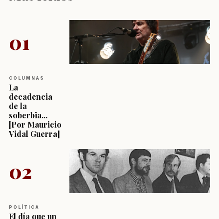
01
COLUMNAS
La
decadencia
de la
soberbia...
[Por Mauricio
Vidal Guerra]
02
POLÍTICA
El día que un