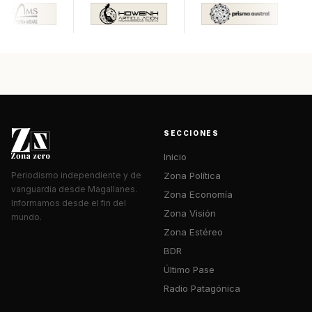
SECCIONES
Inicio
Zona Política
Periodismo independiente y de
vanguardia desde Magallanes.
Zona Economía
Informamos desde el fin del
Zona Visión
mundo.
Zona Estéreo
BDR
Último Pase
Radio Patagónica