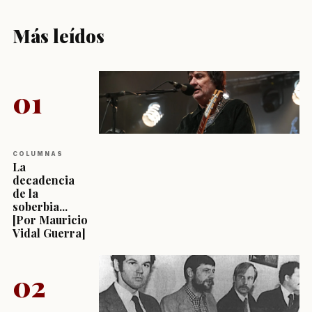
Más leídos
01
COLUMNAS
La
decadencia
de la
soberbia...
[Por Mauricio
Vidal Guerra]
02