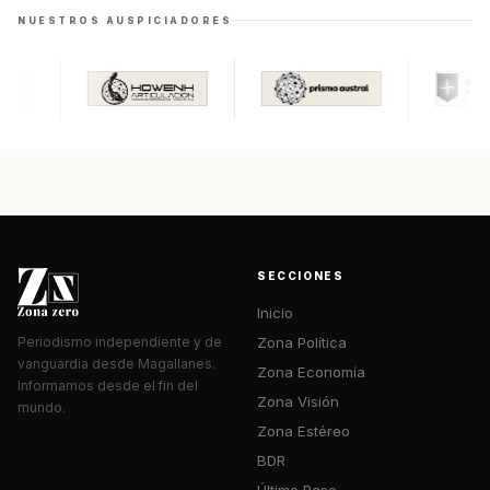
NUESTROS AUSPICIADORES
SECCIONES
Inicio
Zona Política
Periodismo independiente y de
vanguardia desde Magallanes.
Zona Economía
Informamos desde el fin del
Zona Visión
mundo.
Zona Estéreo
BDR
Último Pase