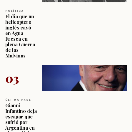
POLÍTICA
El día que un
helicóptero
inglés cayó
en Agua
Fresca en
plena Guerra
de las
Malvinas
03
ÚLTIMO PASE
Gianni
Infantino deja
escapar que
sufrió por
Argentina en