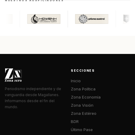
NUESTROS AUSPICIADORES
SECCIONES
Inicio
Zona Política
Periodismo independiente y de
vanguardia desde Magallanes.
Zona Economía
Informamos desde el fin del
Zona Visión
mundo.
Zona Estéreo
BDR
Último Pase