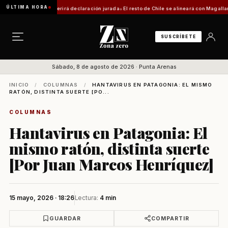
ÚLTIMA HORA
rámite requerirá declaración jurada
El resto de Chile se alineará con Magallanes: confir
SUSCRÍBETE
Sábado, 8 de agosto de 2026 · Punta Arenas
INICIO
/
COLUMNAS
/
HANTAVIRUS EN PATAGONIA: EL MISMO
RATÓN, DISTINTA SUERTE [PO...
COLUMNAS
Hantavirus en Patagonia: El
mismo ratón, distinta suerte
[Por Juan Marcos Henríquez]
15 mayo, 2026 · 18:26
Lectura:
4 min
GUARDAR
COMPARTIR