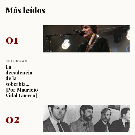
Más leídos
01
COLUMNAS
La
decadencia
de la
soberbia...
[Por Mauricio
Vidal Guerra]
02