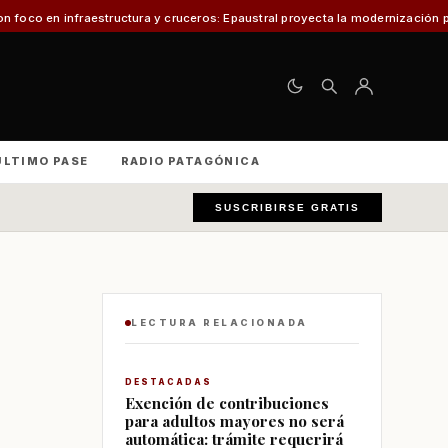
ructura y cruceros: Epaustral proyecta la modernización portuaria para el d
ÚLTIMO PASE
RADIO PATAGÓNICA
SUSCRIBIRSE GRATIS
LECTURA RELACIONADA
DESTACADAS
Exención de contribuciones
para adultos mayores no será
automática: trámite requerirá