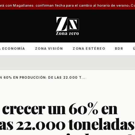
s: confirman fecha para el cambio al horario de verano
Con foco en infraest
A ECONOMÍA
ZONA VISIÓN
ZONA ESTÉREO
BDR
 60% EN PRODUCCIÓN: DE LAS 22.000 T...
 crecer un 60% en
as 22.000 toneladas