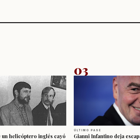
03
ÚLTIMO PASE
e un helicóptero inglés cayó
Gianni Infantino deja escap