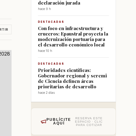
declaración jurada
hace 9 h
DESTACADAS
Con foco en infraestructura y
RTIR
cruceros: Epaustral proyecta la
modernización portuaria para
el desarrollo económico local
hace 10 h
DESTACADAS
Prioridades científicas:
Gobernador regional y seremi
de Ciencia definen áreas
prioritarias de desarrollo
hace 2 días
RESERVA ESTE
PUBLÍCITE
ESPACIO · CLIC
AQUÍ
PARA COTIZAR