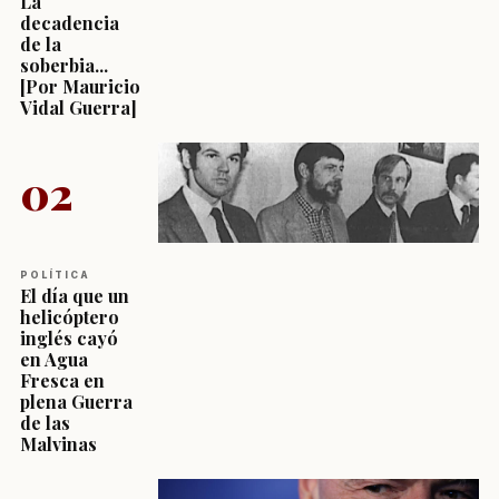
La
decadencia
de la
soberbia...
[Por Mauricio
Vidal Guerra]
02
POLÍTICA
El día que un
helicóptero
inglés cayó
en Agua
Fresca en
plena Guerra
de las
Malvinas