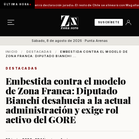
ÚLTIMA HORA
trámite requerirá declaración jurada
El resto de Chile se alineará con Magallanes: conf
SUSCRÍBETE
Sábado, 8 de agosto de 2026 · Punta Arenas
INICIO
/
DESTACADAS
/
EMBESTIDA CONTRA EL MODELO DE
ZONA FRANCA: DIPUTADO BIANCHI ...
DESTACADAS
Embestida contra el modelo
de Zona Franca: Diputado
Bianchi desahucia a la actual
administración y exige rol
activo del GORE