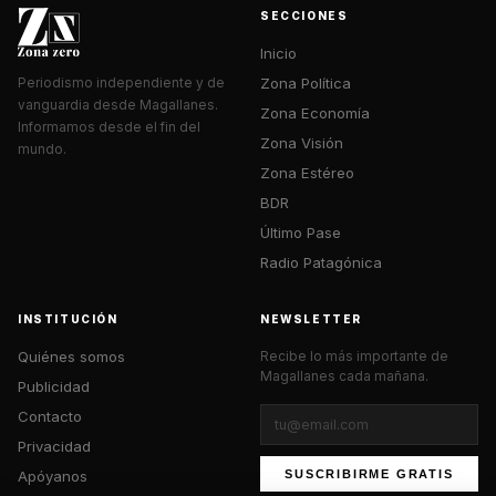
SECCIONES
Inicio
Zona Política
Periodismo independiente y de
vanguardia desde Magallanes.
Zona Economía
Informamos desde el fin del
Zona Visión
mundo.
Zona Estéreo
BDR
Último Pase
Radio Patagónica
INSTITUCIÓN
NEWSLETTER
Quiénes somos
Recibe lo más importante de
Magallanes cada mañana.
Publicidad
Contacto
Privacidad
Apóyanos
SUSCRIBIRME GRATIS