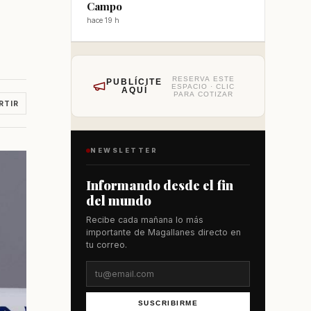
Campo
hace 19 h
RESERVA ESTE
PUBLÍCITE
ESPACIO · CLIC
AQUÍ
PARA COTIZAR
RTIR
NEWSLETTER
Informando desde el fin
del mundo
Recibe cada mañana lo más
importante de Magallanes directo en
tu correo.
SUSCRIBIRME