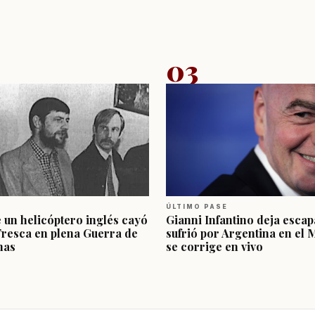
03
ÚLTIMO PASE
e un helicóptero inglés cayó
Gianni Infantino deja escap
Fresca en plena Guerra de
sufrió por Argentina en el 
nas
se corrige en vivo