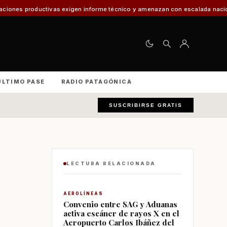
as exigen informe técnico y amenazan con escalada nacional
El 30% de lo
ÚLTIMO PASE
RADIO PATAGÓNICA
SUSCRIBIRSE GRATIS
LECTURA RELACIONADA
AEROLÍNEAS
Convenio entre SAG y Aduanas
activa escáner de rayos X en el
Aeropuerto Carlos Ibáñez del