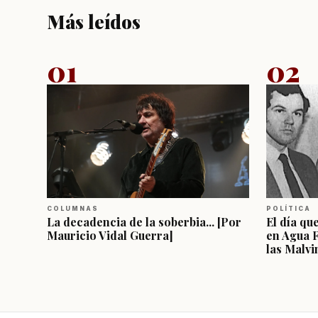
Más leídos
01
02
COLUMNAS
POLÍTICA
La decadencia de la soberbia... [Por
El día qu
Mauricio Vidal Guerra]
en Agua 
las Malvi