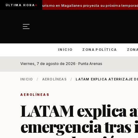
ÚLTIMA HORA
lo]
Turismo en Magallanes proyecta su próxima temporada con el inicio de
INICIO
ZONA POLÍTICA
ZON
Viernes, 7 de agosto de 2026 · Punta Arenas
INICIO
/
AEROLÍNEAS
/
LATAM EXPLICA ATERRIZAJE DE
AEROLÍNEAS
LATAM explica at
emergencia tras 