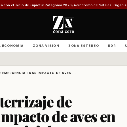
 Enprotur Patagonia 2026
Aeródromo de Natales: Organizaciones productiv
A ECONOMÍA
ZONA VISIÓN
ZONA ESTÉREO
BDR
 EMERGENCIA TRAS IMPACTO DE AVES ...
errizaje de
impacto de aves en