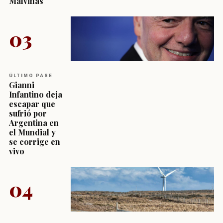
Malvinas
03
ÚLTIMO PASE
Gianni
Infantino deja
escapar que
sufrió por
Argentina en
el Mundial y
se corrige en
vivo
04