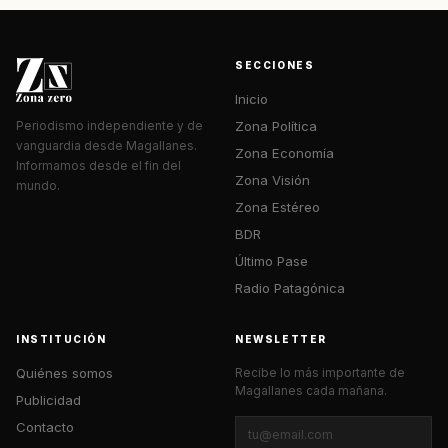
SECCIONES
Inicio
Zona Política
Periodismo independiente y de
vanguardia desde Magallanes.
Zona Economía
Informamos desde el fin del
Zona Visión
mundo.
Zona Estéreo
BDR
Último Pase
Radio Patagónica
INSTITUCIÓN
NEWSLETTER
Quiénes somos
Recibe lo más importante de
Magallanes cada mañana.
Publicidad
Contacto