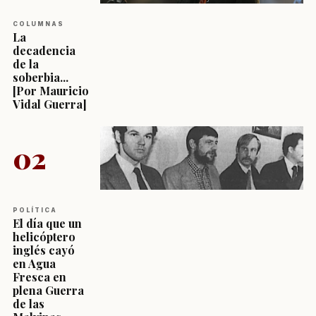
COLUMNAS
La
decadencia
de la
soberbia...
[Por Mauricio
Vidal Guerra]
02
POLÍTICA
El día que un
helicóptero
inglés cayó
en Agua
Fresca en
plena Guerra
de las