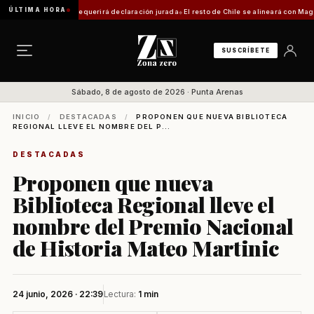
ÚLTIMA HORA
tica: trámite requerirá declaración jurada
El resto de Chile se alineará con Magallanes:
SUSCRÍBETE
Sábado, 8 de agosto de 2026 · Punta Arenas
INICIO
/
DESTACADAS
/
PROPONEN QUE NUEVA BIBLIOTECA
REGIONAL LLEVE EL NOMBRE DEL P...
DESTACADAS
Proponen que nueva
Biblioteca Regional lleve el
nombre del Premio Nacional
de Historia Mateo Martinic
24 junio, 2026 · 22:39
Lectura:
1 min