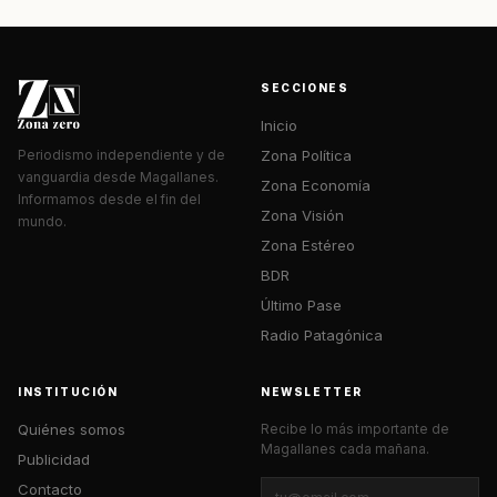
SECCIONES
Inicio
Zona Política
Periodismo independiente y de
vanguardia desde Magallanes.
Zona Economía
Informamos desde el fin del
Zona Visión
mundo.
Zona Estéreo
BDR
Último Pase
Radio Patagónica
INSTITUCIÓN
NEWSLETTER
Quiénes somos
Recibe lo más importante de
Magallanes cada mañana.
Publicidad
Contacto