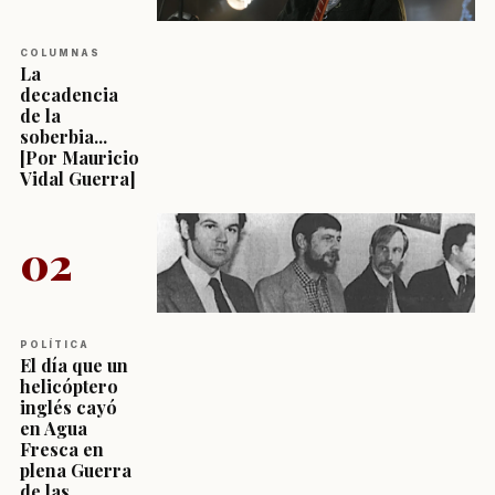
COLUMNAS
La
decadencia
de la
soberbia...
[Por Mauricio
Vidal Guerra]
02
POLÍTICA
El día que un
helicóptero
inglés cayó
en Agua
Fresca en
plena Guerra
de las