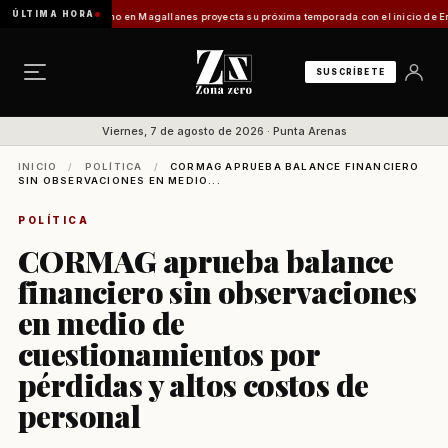
ÚLTIMA HORA
ilo]
Turismo en Magallanes proyecta su próxima temporada con el inicio de Enprotur Pa
SUSCRÍBETE
Viernes, 7 de agosto de 2026 · Punta Arenas
INICIO
/
POLÍTICA
/
CORMAG APRUEBA BALANCE FINANCIERO
SIN OBSERVACIONES EN MEDIO...
POLÍTICA
CORMAG aprueba balance
financiero sin observaciones
en medio de
cuestionamientos por
pérdidas y altos costos de
personal