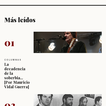
Más leídos
01
COLUMNAS
La
decadencia
de la
soberbia...
[Por Mauricio
Vidal Guerra]
02