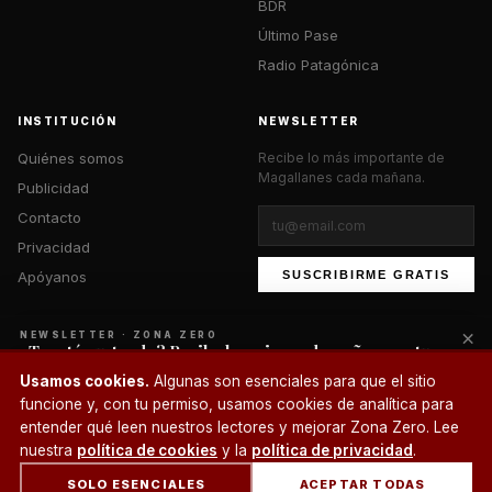
BDR
Último Pase
Radio Patagónica
INSTITUCIÓN
NEWSLETTER
Quiénes somos
Recibe lo más importante de
Magallanes cada mañana.
Publicidad
Contacto
Privacidad
Apóyanos
SUSCRIBIRME GRATIS
×
NEWSLETTER · ZONA ZERO
¿Te está gustando? Recibe lo mejor cada mañana en tu
correo.
© 2026 Zona Zero Media. Todos los derechos reservados.
Usamos cookies.
Algunas son esenciales para que el sitio
¿Un café?
funcione y, con tu permiso, usamos cookies de analítica para
SUSCRIBIRME
entender qué leen nuestros lectores y mejorar Zona Zero. Lee
nuestra
política de cookies
y la
política de privacidad
.
SOLO ESENCIALES
ACEPTAR TODAS