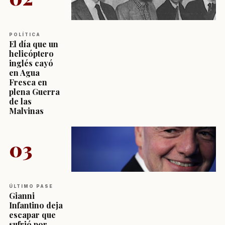
POLÍTICA
El día que un
helicóptero
inglés cayó
en Agua
Fresca en
plena Guerra
de las
Malvinas
03
ÚLTIMO PASE
Gianni
Infantino deja
escapar que
sufrió por