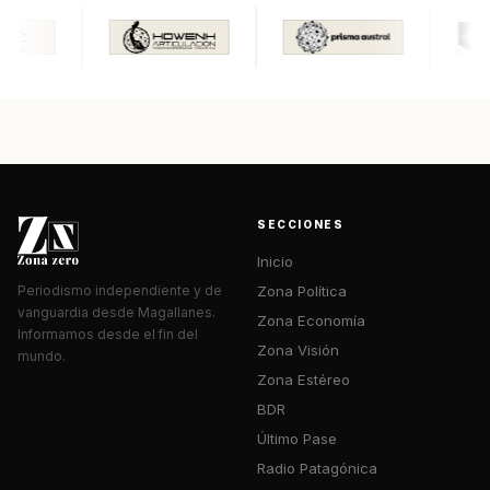
SECCIONES
Inicio
Zona Política
Periodismo independiente y de
vanguardia desde Magallanes.
Zona Economía
Informamos desde el fin del
Zona Visión
mundo.
Zona Estéreo
BDR
Último Pase
Radio Patagónica