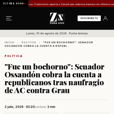
ÚLTIMA HORA
ón de Zona Franca
Contraloría apunta a Conadi por extensa demora en informe costero kaw
SUSCRÍBETE
Lunes, 10 de agosto de 2026 · Punta Arenas
INICIO
/
POLÍTICA
/
"FUE UN BOCHORNO": SENADOR
OSSANDÓN COBRA LA CUENTA A REPUBL...
POLÍTICA
"Fue un bochorno": Senador
Ossandón cobra la cuenta a
republicanos tras naufragio
de AC contra Grau
2 julio, 2026 · 00:20
Lectura:
3 min