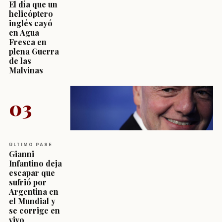
El día que un
helicóptero
inglés cayó
en Agua
Fresca en
plena Guerra
de las
Malvinas
03
ÚLTIMO PASE
Gianni
Infantino deja
escapar que
sufrió por
Argentina en
el Mundial y
se corrige en
vivo