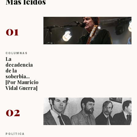
Más leídos
01
COLUMNAS
La
decadencia
de la
soberbia...
[Por Mauricio
Vidal Guerra]
02
POLÍTICA