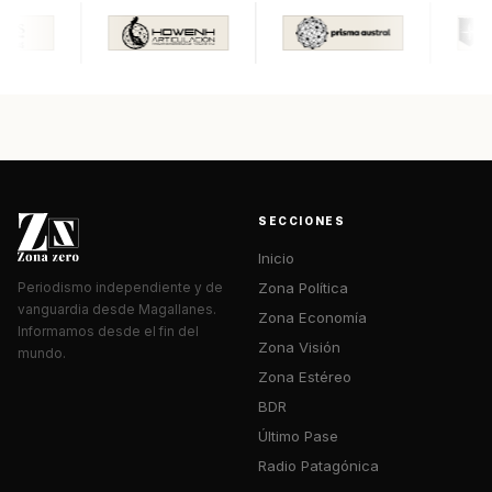
SECCIONES
Inicio
Zona Política
Periodismo independiente y de
vanguardia desde Magallanes.
Zona Economía
Informamos desde el fin del
Zona Visión
mundo.
Zona Estéreo
BDR
Último Pase
Radio Patagónica