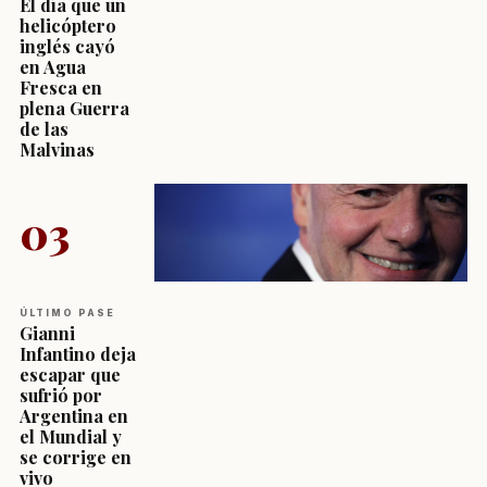
El día que un
helicóptero
inglés cayó
en Agua
Fresca en
plena Guerra
de las
Malvinas
03
ÚLTIMO PASE
Gianni
Infantino deja
escapar que
sufrió por
Argentina en
el Mundial y
se corrige en
vivo