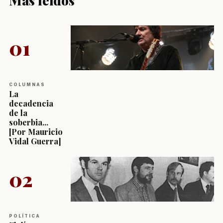
01
COLUMNAS
La
decadencia
de la
soberbia...
[Por Mauricio
Vidal Guerra]
02
POLÍTICA