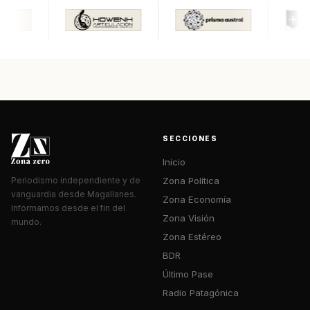
SECCIONES
Inicio
Zona Política
Periodismo independiente y de
vanguardia desde Magallanes.
Zona Economía
Informamos desde el fin del
Zona Visión
mundo.
Zona Estéreo
BDR
Último Pase
Radio Patagónica