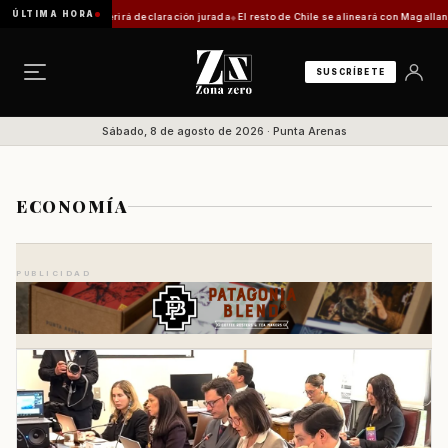
ÚLTIMA HORA
requerirá declaración jurada
El resto de Chile se alineará con Magallanes: confirman fec
SUSCRÍBETE
Sábado, 8 de agosto de 2026 · Punta Arenas
ECONOMÍA
PUBLICIDAD