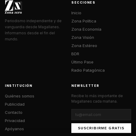
SECCIONES
Inicio
Zona Política
Periodismo independiente y de
vanguardia desde Magallanes.
Zona Economía
Informamos desde el fin del
Zona Visión
mundo.
Zona Estéreo
BDR
Último Pase
Radio Patagónica
INSTITUCIÓN
NEWSLETTER
Quiénes somos
Recibe lo más importante de
Magallanes cada mañana.
Publicidad
Contacto
Privacidad
Apóyanos
SUSCRIBIRME GRATIS