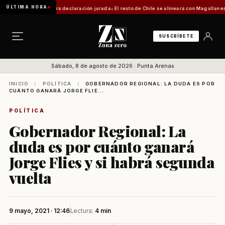
ÚLTIMA HORA
mite requerirá declaración jurada
El resto de Chile se alineará con Magallanes: confirma
SUSCRÍBETE
Sábado, 8 de agosto de 2026 · Punta Arenas
INICIO
/
POLÍTICA
/
GOBERNADOR REGIONAL: LA DUDA ES POR
CUÁNTO GANARÁ JORGE FLIE...
POLÍTICA
Gobernador Regional: La
duda es por cuánto ganará
Jorge Flies y si habrá segunda
vuelta
9 mayo, 2021 · 12:46
Lectura:
4 min