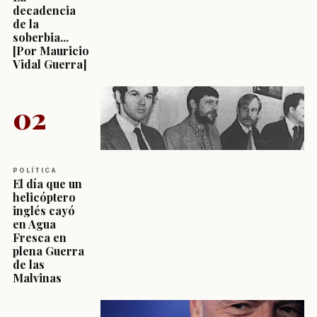
decadencia
de la
soberbia...
[Por Mauricio
Vidal Guerra]
02
POLÍTICA
El día que un
helicóptero
inglés cayó
en Agua
Fresca en
plena Guerra
de las
Malvinas