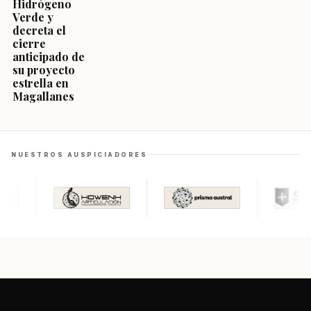
Hidrógeno
Verde y
decreta el
cierre
anticipado de
su proyecto
estrella en
Magallanes
NUESTROS AUSPICIADORES