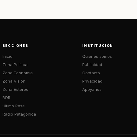
SECCIONES
INSTITUCIÓN
Inicio
Quiénes somos
Zona Política
Publicidad
Zona Economía
Contacto
Zona Visión
Privacidad
Zona Estéreo
Apóyanos
BDR
Último Pase
Radio Patagónica