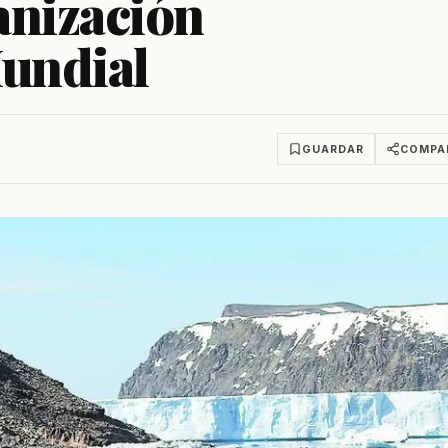
nización
undial
GUARDAR
COMPA