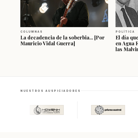
COLUMNAS
POLÍTICA
La decadencia de la soberbia... [Por
El día qu
Mauricio Vidal Guerra]
en Agua 
las Malvi
NUESTROS AUSPICIADORES