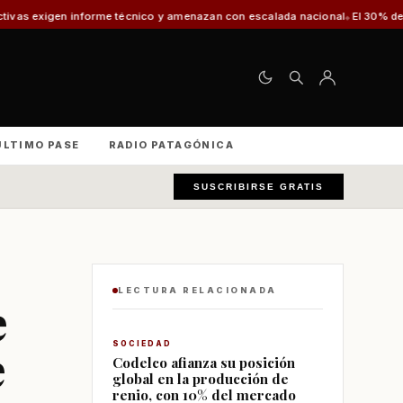
rme técnico y amenazan con escalada nacional
El 30% de los vehículos fis
ÚLTIMO PASE
RADIO PATAGÓNICA
SUSCRIBIRSE GRATIS
LECTURA RELACIONADA
e
e
SOCIEDAD
Codelco afianza su posición
global en la producción de
renio, con 10% del mercado