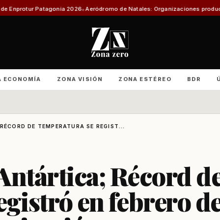
gonia 2026
Aeródromo de Natales: Organizaciones productivas exigen info
A ECONOMÍA
ZONA VISIÓN
ZONA ESTÉREO
BDR
 RÉCORD DE TEMPERATURA SE REGIST...
 Antártica; Récord d
egistró en febrero d