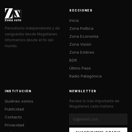
SECCIONES
Inicio
Zona Política
Periodismo independiente y de
vanguardia desde Magallanes.
Zona Economía
Informamos desde el fin del
Zona Visión
mundo.
Zona Estéreo
BDR
Último Pase
Radio Patagónica
INSTITUCIÓN
NEWSLETTER
Quiénes somos
Recibe lo más importante de
Magallanes cada mañana.
Publicidad
Contacto
Privacidad