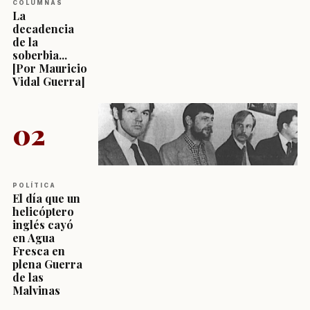
COLUMNAS
La
decadencia
de la
soberbia...
[Por Mauricio
Vidal Guerra]
02
POLÍTICA
El día que un
helicóptero
inglés cayó
en Agua
Fresca en
plena Guerra
de las
Malvinas