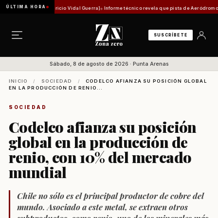
ÚLTIMA HORA
ica [Por Mauricio Vidal Guerra]
Informe técnico revela que pista de Aeródromo de Natales
SUSCRÍBETE
Sábado, 8 de agosto de 2026 · Punta Arenas
INICIO
/
SOCIEDAD
/
CODELCO AFIANZA SU POSICIÓN GLOBAL
EN LA PRODUCCIÓN DE RENIO...
SOCIEDAD
Codelco afianza su posición
global en la producción de
renio, con 10% del mercado
mundial
Chile no sólo es el principal productor de cobre del
mundo. Asociado a este metal, se extraen otros