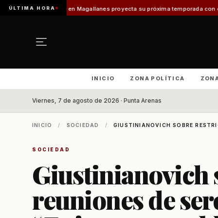
ÚLTIMA HORA
o en Magallanes proyecta su próxima temporada con el inicio de Enprotur 
INICIO
ZONA POLÍTICA
ZON
Viernes, 7 de agosto de 2026 · Punta Arenas
INICIO
/
SOCIEDAD
/
GIUSTINIANOVICH SOBRE RESTRI
SOCIEDAD
Giustinianovich 
reuniones de se