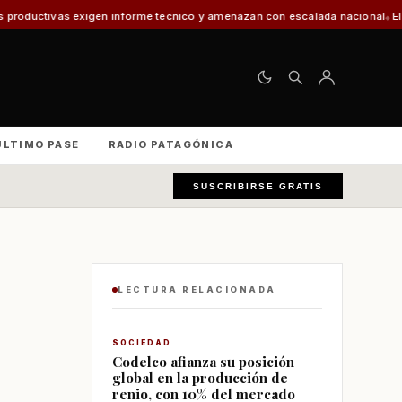
 informe técnico y amenazan con escalada nacional
El 30% de los vehículo
ÚLTIMO PASE
RADIO PATAGÓNICA
SUSCRIBIRSE GRATIS
LECTURA RELACIONADA
SOCIEDAD
Codelco afianza su posición
global en la producción de
renio, con 10% del mercado