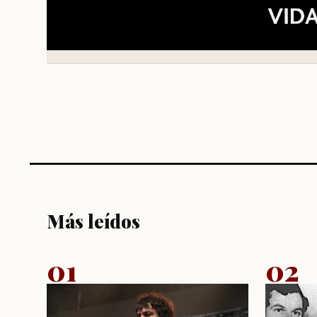
Más leídos
01
02