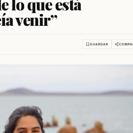
e lo que está
ía venir”
GUARDAR
COMPA