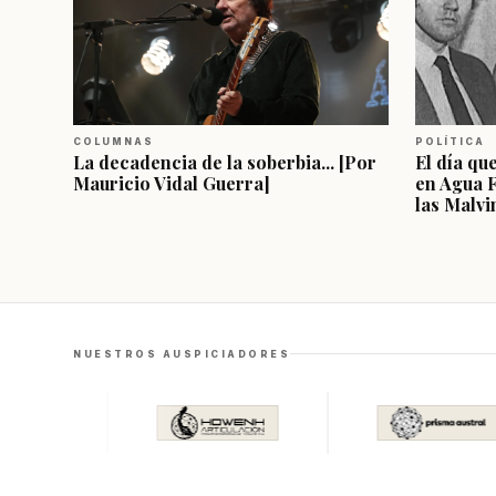
COLUMNAS
POLÍTICA
La decadencia de la soberbia... [Por
El día qu
Mauricio Vidal Guerra]
en Agua 
las Malvi
NUESTROS AUSPICIADORES