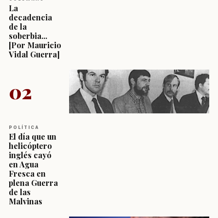
La
decadencia
de la
soberbia...
[Por Mauricio
Vidal Guerra]
02
POLÍTICA
El día que un
helicóptero
inglés cayó
en Agua
Fresca en
plena Guerra
de las
Malvinas