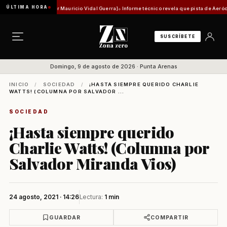
ÚLTIMA HORA
d histórica [Por Mauricio Vidal Guerra]
Informe técnico revela que pista de Aeródromo de 
SUSCRÍBETE
Domingo, 9 de agosto de 2026 · Punta Arenas
INICIO
/
SOCIEDAD
/
¡HASTA SIEMPRE QUERIDO CHARLIE
WATTS! (COLUMNA POR SALVADOR ...
SOCIEDAD
¡Hasta siempre querido
Charlie Watts! (Columna por
Salvador Miranda Vios)
24 agosto, 2021 · 14:26
Lectura:
1 min
GUARDAR
COMPARTIR