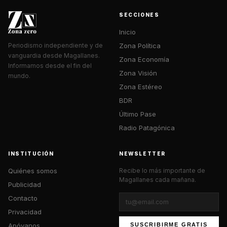
SECCIONES
Inicio
Zona Política
Periodismo independiente y de
vanguardia desde Magallanes.
Zona Economía
Informamos desde el fin del
Zona Visión
mundo.
Zona Estéreo
BDR
Último Pase
Radio Patagónica
INSTITUCIÓN
NEWSLETTER
Quiénes somos
Recibe lo más importante de
Magallanes cada mañana.
Publicidad
Contacto
Privacidad
Apóyanos
SUSCRIBIRME GRATIS