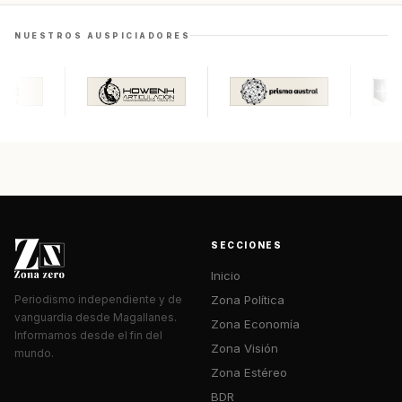
NUESTROS AUSPICIADORES
SECCIONES
Inicio
Zona Política
Periodismo independiente y de
vanguardia desde Magallanes.
Zona Economía
Informamos desde el fin del
Zona Visión
mundo.
Zona Estéreo
BDR