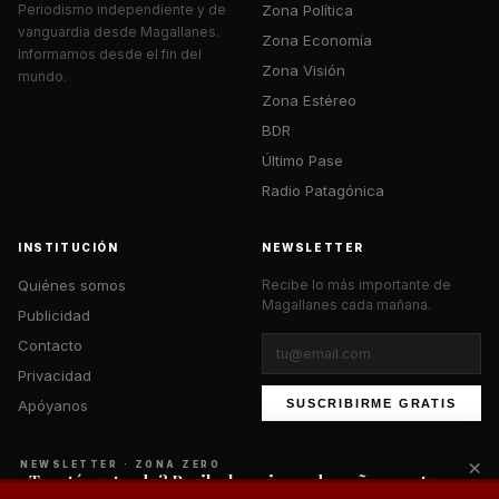
Zona Política
Periodismo independiente y de
vanguardia desde Magallanes.
Zona Economía
Informamos desde el fin del
Zona Visión
mundo.
Zona Estéreo
BDR
Último Pase
Radio Patagónica
INSTITUCIÓN
NEWSLETTER
Quiénes somos
Recibe lo más importante de
Magallanes cada mañana.
Publicidad
Contacto
Privacidad
Apóyanos
SUSCRIBIRME GRATIS
×
NEWSLETTER · ZONA ZERO
¿Te está gustando? Recibe lo mejor cada mañana en tu