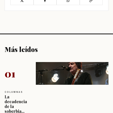
Más leídos
01
COLUMNAS
La
decadencia
de la
soberbia...