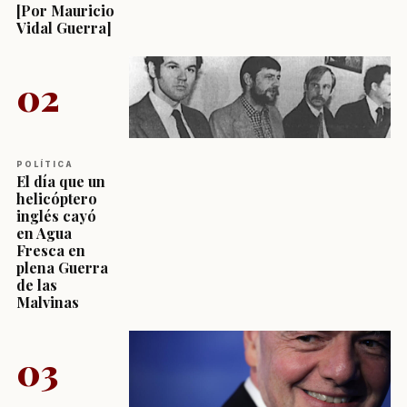
[Por Mauricio
Vidal Guerra]
02
POLÍTICA
El día que un
helicóptero
inglés cayó
en Agua
Fresca en
plena Guerra
de las
Malvinas
03