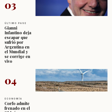
03
ÚLTIMO PASE
Gianni
Infantino deja
escapar que
sufrió por
Argentina en
el Mundial y
se corrige en
vivo
04
ECONOMÍA
Corfo admite
frenado en el