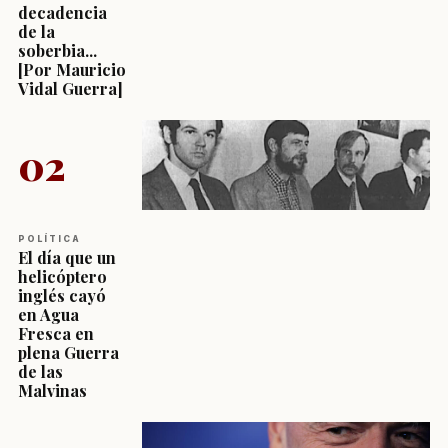
decadencia
de la
soberbia...
[Por Mauricio
Vidal Guerra]
02
POLÍTICA
El día que un
helicóptero
inglés cayó
en Agua
Fresca en
plena Guerra
de las
Malvinas