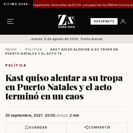
ÚLTIMA HORA
ysén y Magallanes
Aranceles de EE.UU. y el papel de las ONG en la mira de la Comisión d
SUSCRÍBETE
Jueves, 6 de agosto de 2026 · Punta Arenas
INICIO
/
POLÍTICA
/
KAST QUISO ALENTAR A SU TROPA EN
PUERTO NATALES Y EL ACTO TE...
POLÍTICA
Kast quiso alentar a su tropa
en Puerto Natales y el acto
terminó en un caos
30 septiembre, 2021 · 20:33
Lectura:
2 min
GUARDAR
COMPARTIR