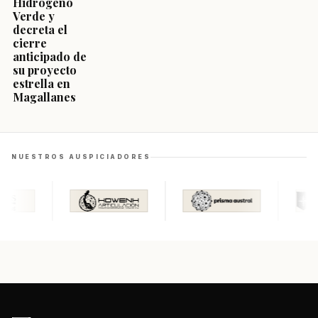
Hidrógeno
Verde y
decreta el
cierre
anticipado de
su proyecto
estrella en
Magallanes
NUESTROS AUSPICIADORES