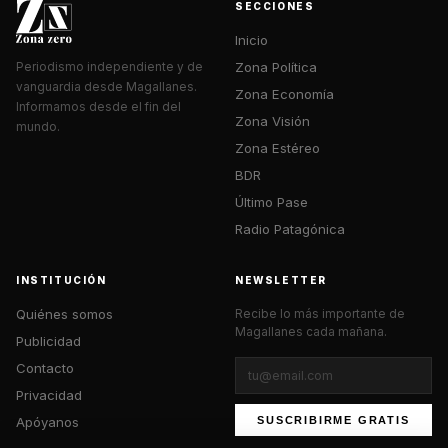
SECCIONES
Inicio
Zona Política
Periodismo independiente y de
vanguardia desde Magallanes.
Zona Economía
Informamos desde el fin del
Zona Visión
mundo.
Zona Estéreo
BDR
Último Pase
Radio Patagónica
INSTITUCIÓN
NEWSLETTER
Quiénes somos
Recibe lo más importante de
Magallanes cada mañana.
Publicidad
Contacto
Privacidad
Apóyanos
SUSCRIBIRME GRATIS