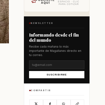
PUBLÍCITE
ESPACIO · CLIC
AQUÍ
PARA COTIZAR
NEWSLETTER
Informando desde el fin
del mundo
Recibe cada mañana lo más
importante de Magallanes directo en
tu correo.
SUSCRIBIRME
COMPARTIR