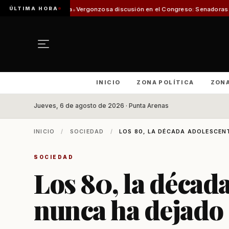
ÚLTIMA HORA
ca
Vergonzosa discusión en el Congreso: Senadoras Campillai y Flores se 
INICIO
ZONA POLÍTICA
ZON
Jueves, 6 de agosto de 2026 · Punta Arenas
INICIO
/
SOCIEDAD
/
LOS 80, LA DÉCADA ADOLESCEN
SOCIEDAD
Los 80, la décad
nunca ha dejado 