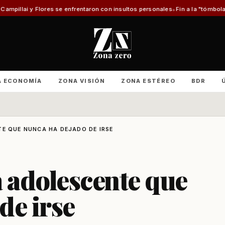
enfrentaron con insultos personales
Fin a la "tómbola" y retorno del méri
A ECONOMÍA
ZONA VISIÓN
ZONA ESTÉREO
BDR
TE QUE NUNCA HA DEJADO DE IRSE
a adolescente que
de irse