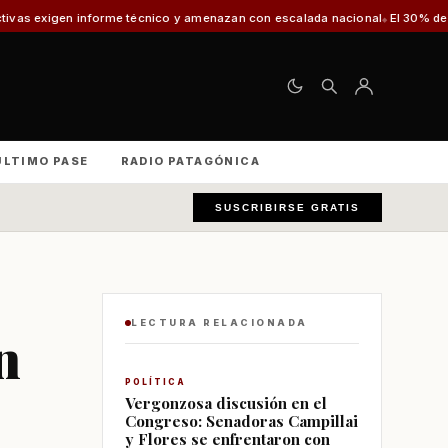
técnico y amenazan con escalada nacional
El 30% de los vehículos fiscaliz
ÚLTIMO PASE
RADIO PATAGÓNICA
SUSCRIBIRSE GRATIS
LECTURA RELACIONADA
n
POLÍTICA
Vergonzosa discusión en el
Congreso: Senadoras Campillai
y Flores se enfrentaron con