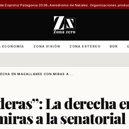
a 2026
Aeródromo de Natales: Organizaciones productivas exigen informe 
A ECONOMÍA
ZONA VISIÓN
ZONA ESTÉREO
BDR
ECHA EN MAGALLANES CON MIRAS A ...
eras”: La derecha e
iras a la senatorial