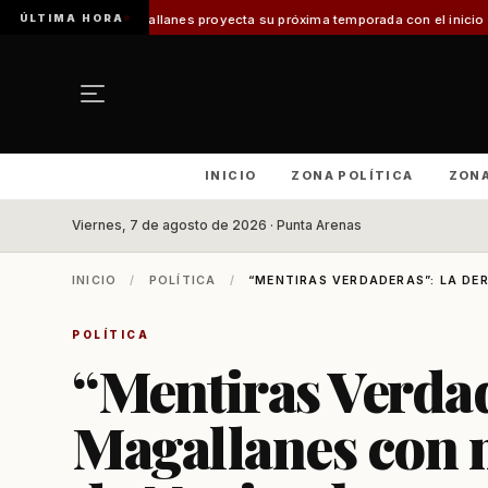
ÚLTIMA HORA
allanes proyecta su próxima temporada con el inicio de Enprotur Patagoni
INICIO
ZONA POLÍTICA
ZON
Viernes, 7 de agosto de 2026 · Punta Arenas
INICIO
/
POLÍTICA
/
“MENTIRAS VERDADERAS”: LA DER
POLÍTICA
“Mentiras Verdad
Magallanes con m