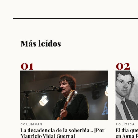
Más leídos
01
02
COLUMNAS
POLÍTICA
La decadencia de la soberbia... [Por
El día qu
Mauricio Vidal Guerra]
en Agua 