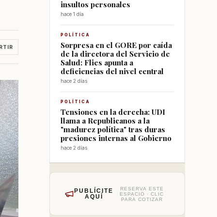
insultos personales
hace 1 día
POLÍTICA
Sorpresa en el GORE por caída
RTIR
de la directora del Servicio de
Salud: Flies apunta a
deficiencias del nivel central
hace 2 días
POLÍTICA
Tensiones en la derecha: UDI
llama a Republicanos a la
"madurez política" tras duras
presiones internas al Gobierno
hace 2 días
RESERVA ESTE
PUBLÍCITE
ESPACIO · CLIC
AQUÍ
PARA COTIZAR