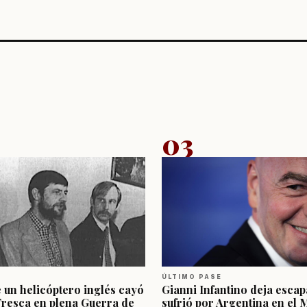
03
ÚLTIMO PASE
e un helicóptero inglés cayó
Gianni Infantino deja escap
Fresca en plena Guerra de
sufrió por Argentina en el 