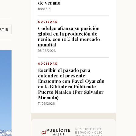
de verano
hace 5 h
SOCIEDAD
Codelco afianza su posición
RTIR
global en la producción de
renio, con 10% del mercado
mundial
16/06/2026
SOCIEDAD
Escribir el pasado para
entender el presente:
Encuentro con Pavel Oyarzún
en la Biblioteca Públicade
Puerto Natales (Por Salvador
Miranda)
11/06/2026
RESERVA ESTE
PUBLÍCITE
ESPACIO · CLIC
AQUÍ
PARA COTIZAR