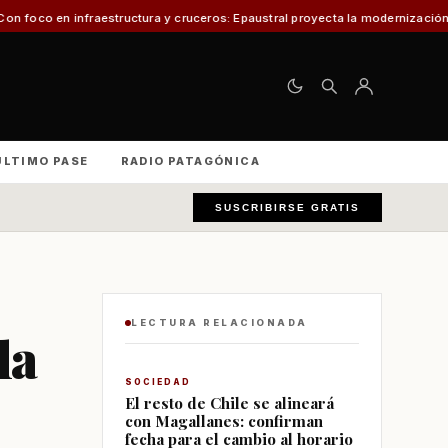
uceros: Epaustral proyecta la modernización portuaria para el desarrollo ec
ÚLTIMO PASE
RADIO PATAGÓNICA
SUSCRIBIRSE GRATIS
LECTURA RELACIONADA
la
SOCIEDAD
El resto de Chile se alineará
con Magallanes: confirman
fecha para el cambio al horario