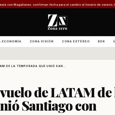
 fecha para el cambio al horario de verano
Con foco en infraestructura y cr
A ECONOMÍA
ZONA VISIÓN
ZONA ESTÉREO
BDR
TAM DE LA TEMPORADA QUE UNIÓ SAN...
 vuelo de LATAM de 
nió Santiago con