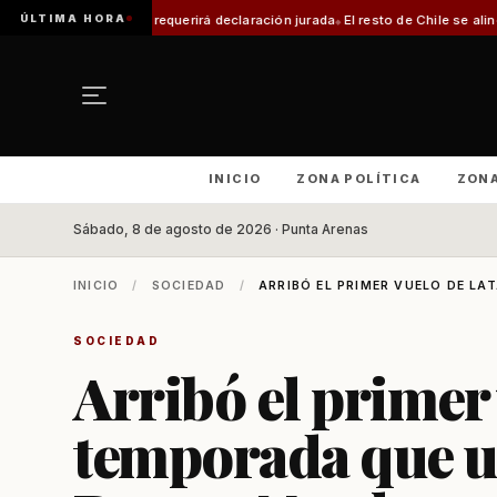
ÚLTIMA HORA
 declaración jurada
El resto de Chile se alineará con Magallanes: confirman
INICIO
ZONA POLÍTICA
ZON
Sábado, 8 de agosto de 2026 · Punta Arenas
INICIO
/
SOCIEDAD
/
ARRIBÓ EL PRIMER VUELO DE LA
SOCIEDAD
Arribó el primer
temporada que u