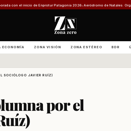
o de Enprotur Patagonia 2026
Aeródromo de Natales: Organizaciones produc
A ECONOMÍA
ZONA VISIÓN
ZONA ESTÉREO
BDR
L SOCIÓLOGO JAVIER RUÍZ)
olumna por el
Ruíz)