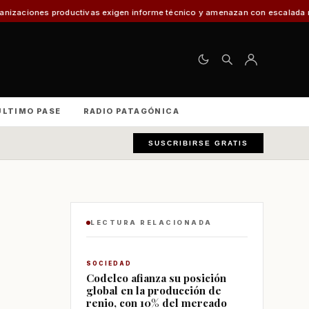
tivas exigen informe técnico y amenazan con escalada nacional
El 30% de
ÚLTIMO PASE
RADIO PATAGÓNICA
SUSCRIBIRSE GRATIS
LECTURA RELACIONADA
SOCIEDAD
Codelco afianza su posición
global en la producción de
renio, con 10% del mercado