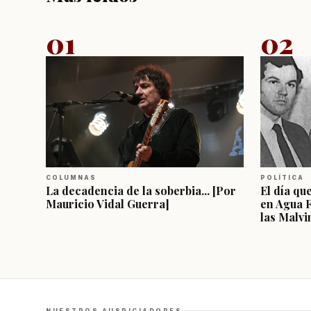
01
02
COLUMNAS
POLÍTICA
La decadencia de la soberbia... [Por
El día qu
Mauricio Vidal Guerra]
en Agua 
las Malvi
NUESTROS AUSPICIADORES