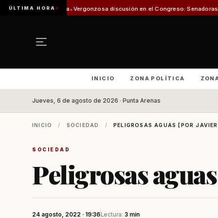
ÚLTIMA HORA
ca
Vergonzosa discusión en el Congreso: Senadoras Campillai y Flores se 
INICIO
ZONA POLÍTICA
ZON
Jueves, 6 de agosto de 2026 · Punta Arenas
INICIO
/
SOCIEDAD
/
PELIGROSAS AGUAS [POR JAVIER
SOCIEDAD
Peligrosas aguas 
24 agosto, 2022 · 19:36
Lectura:
3 min