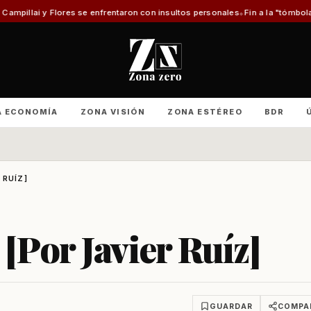
enfrentaron con insultos personales
Fin a la "tómbola" y retorno del méri
A ECONOMÍA
ZONA VISIÓN
ZONA ESTÉREO
BDR
 RUÍZ]
[Por Javier Ruíz]
GUARDAR
COMPA