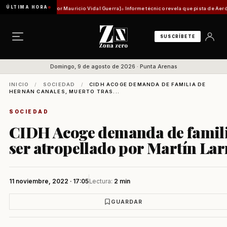
ÚLTIMA HORA
stórica [Por Mauricio Vidal Guerra]
Informe técnico revela que pista de Aeródromo de Nata
SUSCRÍBETE
Domingo, 9 de agosto de 2026 · Punta Arenas
INICIO
/
SOCIEDAD
/
CIDH ACOGE DEMANDA DE FAMILIA DE
HERNÁN CANALES, MUERTO TRAS...
SOCIEDAD
CIDH Acoge demanda de famili
ser atropellado por Martín Lar
11 noviembre, 2022 · 17:05
Lectura:
2 min
GUARDAR