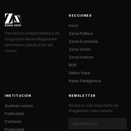
SECCIONES
Inicio
Zona Política
Periodismo independiente y de
vanguardia desde Magallanes.
Zona Economía
Informamos desde el fin del
Zona Visión
mundo.
Zona Estéreo
BDR
Último Pase
Radio Patagónica
INSTITUCIÓN
NEWSLETTER
Quiénes somos
Recibe lo más importante de
Magallanes cada mañana.
Publicidad
Contacto
Privacidad