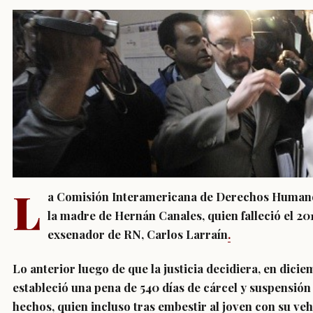
L
a Comisión Interamericana de Derechos Humano
la madre de Hernán Canales, quien falleció el 201
exsenador de RN, Carlos Larraín
.
Lo anterior luego de que la justicia decidiera
, en dicie
estableció una pena de 540 días de cárcel y suspensión
hechos, quien incluso tras embestir al joven con su vehí