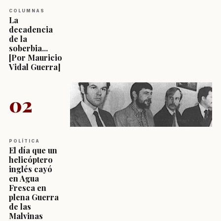
COLUMNAS
La
decadencia
de la
soberbia...
[Por Mauricio
Vidal Guerra]
02
POLÍTICA
El día que un
helicóptero
inglés cayó
en Agua
Fresca en
plena Guerra
de las
Malvinas