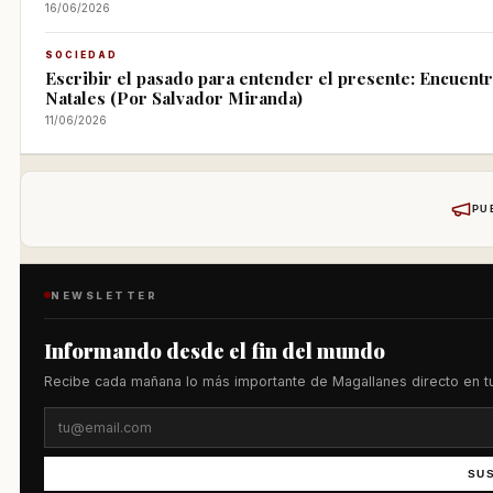
16/06/2026
SOCIEDAD
Escribir el pasado para entender el presente: Encuent
Natales (Por Salvador Miranda)
11/06/2026
PU
NEWSLETTER
Informando desde el fin del mundo
Recibe cada mañana lo más importante de Magallanes directo en tu
SU