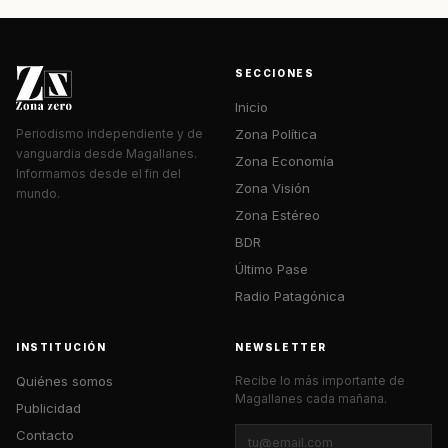
SECCIONES
Inicio
Zona Política
Periodismo independiente y de
vanguardia desde Magallanes.
Zona Economía
Informamos desde el fin del
Zona Visión
mundo.
Zona Estéreo
BDR
Último Pase
Radio Patagónica
INSTITUCIÓN
NEWSLETTER
Quiénes somos
Recibe lo más importante de
Magallanes cada mañana.
Publicidad
Contacto