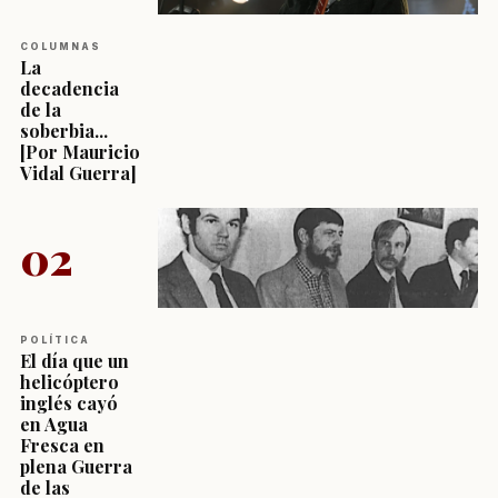
COLUMNAS
La
decadencia
de la
soberbia...
[Por Mauricio
Vidal Guerra]
02
POLÍTICA
El día que un
helicóptero
inglés cayó
en Agua
Fresca en
plena Guerra
de las