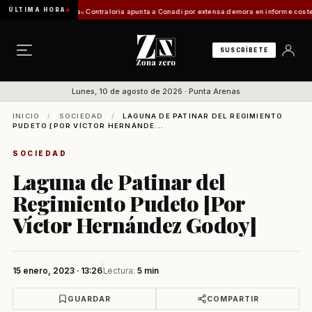
ÚLTIMA HORA
 Zona Franca
Contraloría apunta a Conadi por extensa demora en informe costero kawésqar 
SUSCRÍBETE
Lunes, 10 de agosto de 2026 · Punta Arenas
INICIO
/
SOCIEDAD
/
LAGUNA DE PATINAR DEL REGIMIENTO
PUDETO [POR VÍCTOR HERNÁNDE...
SOCIEDAD
Laguna de Patinar del
Regimiento Pudeto [Por
Víctor Hernández Godoy]
15 enero, 2023 · 13:26
Lectura:
5 min
GUARDAR
COMPARTIR