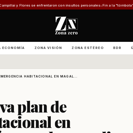
nfrentaron con insultos personales
Fin a la "tómbola" y retorno del mérit
A ECONOMÍA
ZONA VISIÓN
ZONA ESTÉREO
BDR
EMERGENCIA HABITACIONAL EN MAGAL...
va plan de
acional en