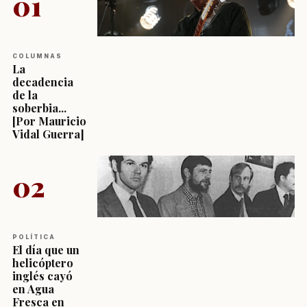
01
COLUMNAS
La
decadencia
de la
soberbia...
[Por Mauricio
Vidal Guerra]
02
POLÍTICA
El día que un
helicóptero
inglés cayó
en Agua
Fresca en