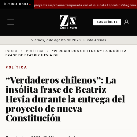
ÚLTIMA HORA
en Magallanes proyecta su próxima temporada con el inicio de Enprotur Patagonia 2026
A
SUSCRÍBETE
Viernes, 7 de agosto de 2026 · Punta Arenas
INICIO
/
POLÍTICA
/
“VERDADEROS CHILENOS”: LA INSÓLITA
FRASE DE BEATRIZ HEVIA DU...
POLÍTICA
“Verdaderos chilenos”: La
insólita frase de Beatriz
Hevia durante la entrega del
proyecto de nueva
Constitución