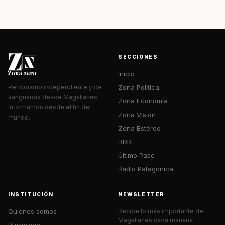
SECCIONES
Inicio
Zona Política
Periodismo independiente y de
vanguardia desde Magallanes.
Zona Economía
Informamos desde el fin del
Zona Visión
mundo.
Zona Estéreo
BDR
Último Pase
Radio Patagónica
INSTITUCIÓN
NEWSLETTER
Quiénes somos
Recibe lo más importante de
Magallanes cada mañana.
Publicidad