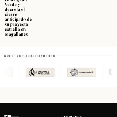
Verde y
decreta el
cierre
anticipado de
su proyecto
estrella en
Magallanes
NUESTROS AUSPICIADORES
SECCIONES