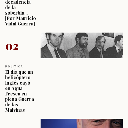
decadencia
de la
soberbia...
[Por Mauricio
Vidal Guerra]
02
POLÍTICA
El día que un
helicóptero
inglés cayó
en Agua
Fresca en
plena Guerra
de las
Malvinas