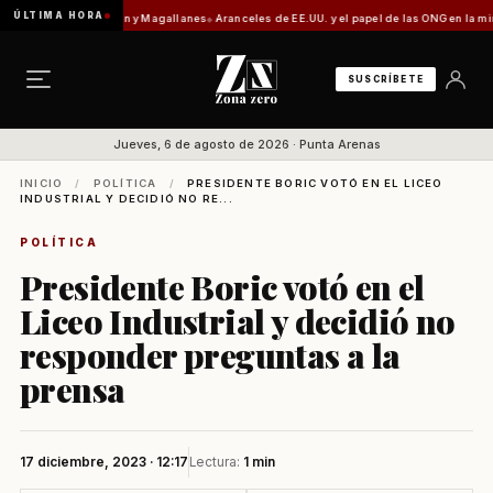
ÚLTIMA HORA
diado entre Aysén y Magallanes
Aranceles de EE.UU. y el papel de las ONG en la mira de 
SUSCRÍBETE
Jueves, 6 de agosto de 2026 · Punta Arenas
INICIO
/
POLÍTICA
/
PRESIDENTE BORIC VOTÓ EN EL LICEO
INDUSTRIAL Y DECIDIÓ NO RE...
POLÍTICA
Presidente Boric votó en el
Liceo Industrial y decidió no
responder preguntas a la
prensa
17 diciembre, 2023 · 12:17
Lectura:
1 min