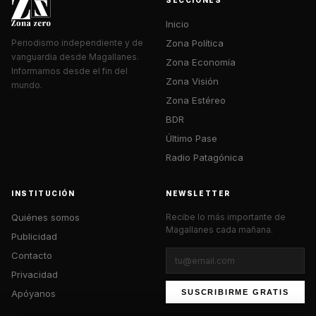
Inicio
Zona Política
Periodismo independiente y de
vanguardia desde Magallanes.
Zona Economía
Informamos desde el fin del
Zona Visión
mundo.
Zona Estéreo
BDR
Último Pase
Radio Patagónica
INSTITUCIÓN
NEWSLETTER
Quiénes somos
Recibe lo más importante de
Magallanes cada mañana.
Publicidad
Contacto
Privacidad
Apóyanos
SUSCRIBIRME GRATIS