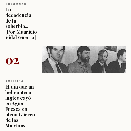
COLUMNAS
La
decadencia
de la
soberbia...
[Por Mauricio
Vidal Guerra]
02
POLÍTICA
El día que un
helicóptero
inglés cayó
en Agua
Fresca en
plena Guerra
de las
Malvinas