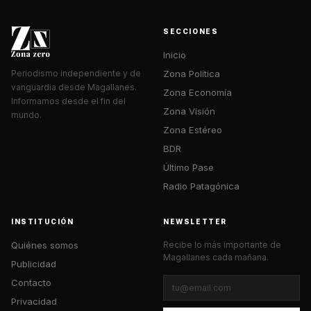
SECCIONES
Inicio
Zona Política
Periodismo independiente y de
vanguardia desde Magallanes.
Zona Economía
Informamos desde el fin del
Zona Visión
mundo.
Zona Estéreo
BDR
Último Pase
Radio Patagónica
INSTITUCIÓN
NEWSLETTER
Quiénes somos
Recibe lo más importante de
Magallanes cada mañana.
Publicidad
Contacto
Privacidad