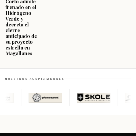
Corfo admite
frenado en el
Hidrógeno
Verde y
decreta el
cierre
anticipado de
su proyecto
estrella en
Magallanes
NUESTROS AUSPICIADORES