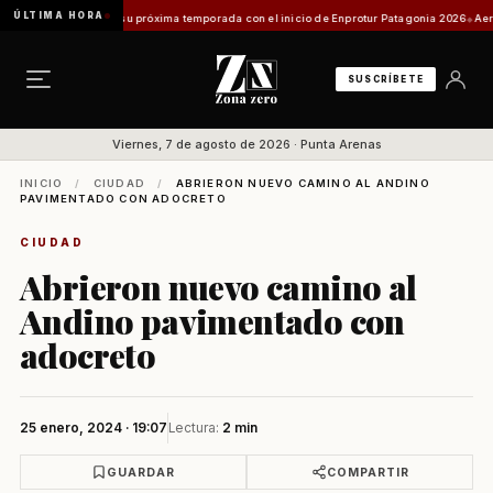
ÚLTIMA HORA
es proyecta su próxima temporada con el inicio de Enprotur Patagonia 2026
Aeródromo d
SUSCRÍBETE
Viernes, 7 de agosto de 2026 · Punta Arenas
INICIO
/
CIUDAD
/
ABRIERON NUEVO CAMINO AL ANDINO
PAVIMENTADO CON ADOCRETO
CIUDAD
Abrieron nuevo camino al
Andino pavimentado con
adocreto
25 enero, 2024 · 19:07
Lectura:
2 min
GUARDAR
COMPARTIR