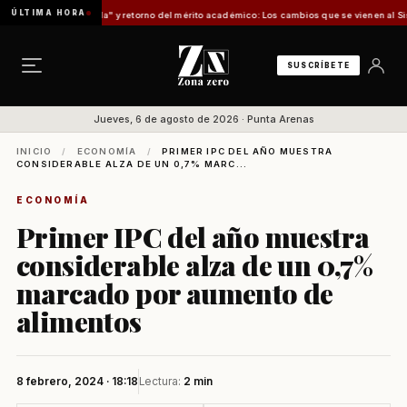
ÚLTIMA HORA
n a la "tómbola" y retorno del mérito académico: Los cambios que se vienen al Sistema de
SUSCRÍBETE
Jueves, 6 de agosto de 2026 · Punta Arenas
INICIO
/
ECONOMÍA
/
PRIMER IPC DEL AÑO MUESTRA
CONSIDERABLE ALZA DE UN 0,7% MARC...
ECONOMÍA
Primer IPC del año muestra
considerable alza de un 0,7%
marcado por aumento de
alimentos
8 febrero, 2024 · 18:18
Lectura:
2 min