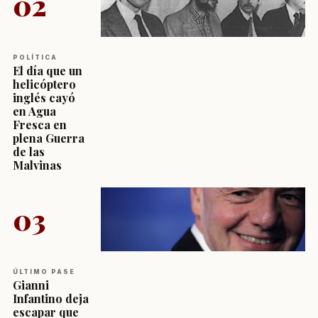
02
POLÍTICA
El día que un
helicóptero
inglés cayó
en Agua
Fresca en
plena Guerra
de las
Malvinas
03
ÚLTIMO PASE
Gianni
Infantino deja
escapar que