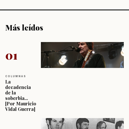
Más leídos
01
COLUMNAS
La
decadencia
de la
soberbia...
[Por Mauricio
Vidal Guerra]