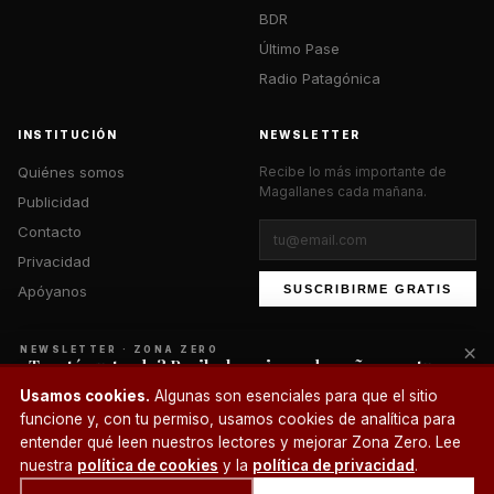
BDR
Último Pase
Radio Patagónica
INSTITUCIÓN
NEWSLETTER
Quiénes somos
Recibe lo más importante de
Magallanes cada mañana.
Publicidad
Contacto
Privacidad
Apóyanos
SUSCRIBIRME GRATIS
×
NEWSLETTER · ZONA ZERO
¿Te está gustando? Recibe lo mejor cada mañana en tu
correo.
© 2026 Zona Zero Media. Todos los derechos reservados.
Usamos cookies.
Algunas son esenciales para que el sitio
¿Un café?
funcione y, con tu permiso, usamos cookies de analítica para
SUSCRIBIRME
entender qué leen nuestros lectores y mejorar Zona Zero. Lee
nuestra
política de cookies
y la
política de privacidad
.