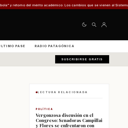
mérito académico: Los cambios que se vienen al Sistema de Admisión Escolar
ÚLTIMO PASE
RADIO PATAGÓNICA
SUSCRIBIRSE GRATIS
LECTURA RELACIONADA
POLÍTICA
Vergonzosa discusión en el
Congreso: Senadoras Campillai
y Flores se enfrentaron con