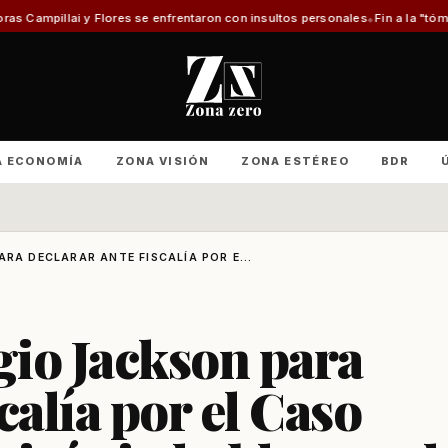
 se enfrentaron con insultos personales
Fin a la "tómbola" y retorno del 
A ECONOMÍA
ZONA VISIÓN
ZONA ESTÉREO
BDR
RA DECLARAR ANTE FISCALÍA POR E...
gio Jackson para
calía por el Caso