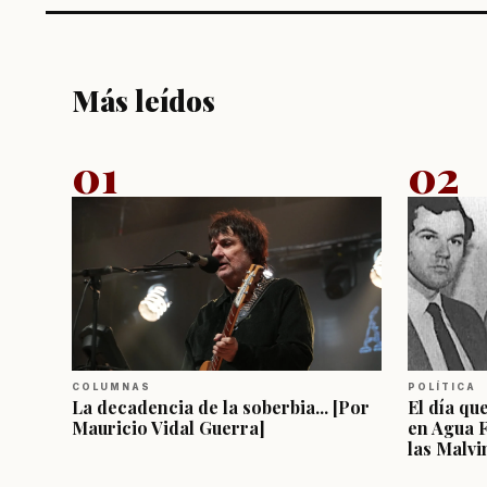
Más leídos
01
02
COLUMNAS
POLÍTICA
La decadencia de la soberbia... [Por
El día qu
Mauricio Vidal Guerra]
en Agua 
las Malvi