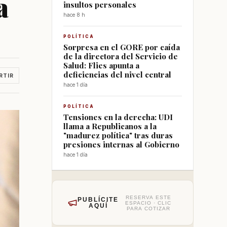
a
insultos personales
hace 8 h
POLÍTICA
Sorpresa en el GORE por caída
de la directora del Servicio de
Salud: Flies apunta a
deficiencias del nivel central
RTIR
hace 1 día
POLÍTICA
Tensiones en la derecha: UDI
llama a Republicanos a la
"madurez política" tras duras
presiones internas al Gobierno
hace 1 día
RESERVA ESTE
PUBLÍCITE
ESPACIO · CLIC
AQUÍ
PARA COTIZAR