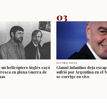
03
ÚLTIMO PASE
e un helicóptero inglés cayó
Gianni Infantino deja escap
Fresca en plena Guerra de
sufrió por Argentina en el 
nas
se corrige en vivo