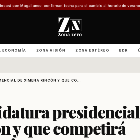
es: confirman fecha para el cambio al horario de verano
Con foco en infraes
A ECONOMÍA
ZONA VISIÓN
ZONA ESTÉREO
BDR
ENCIAL DE XIMENA RINCÓN Y QUE CO...
datura presidencial
n y que competirá