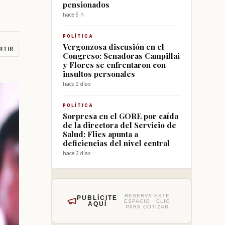
pensionados
hace 5 h
POLÍTICA
Vergonzosa discusión en el
RTIR
Congreso: Senadoras Campillai
y Flores se enfrentaron con
insultos personales
hace 2 días
POLÍTICA
Sorpresa en el GORE por caída
de la directora del Servicio de
Salud: Flies apunta a
deficiencias del nivel central
hace 3 días
RESERVA ESTE
PUBLÍCITE
ESPACIO · CLIC
AQUÍ
PARA COTIZAR