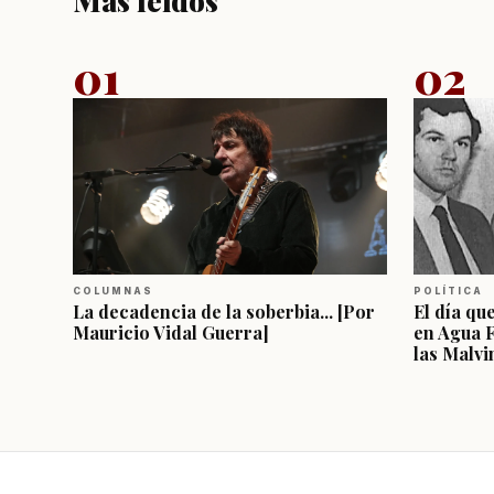
01
02
COLUMNAS
POLÍTICA
La decadencia de la soberbia... [Por
El día qu
Mauricio Vidal Guerra]
en Agua 
las Malvi