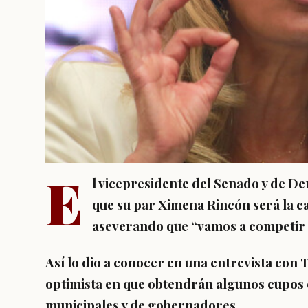
E
l vicepresidente del Senado y de D
que su par Ximena Rincón será la ca
aseverando que “vamos a competir 
Así lo dio a conocer en una entrevista con
T
optimista en que obtendrán algunos cupos 
municipales y de gobernadores.