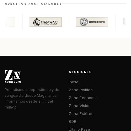
NUESTROS AUSPICIADORES
SECCIONES
Inicio
Zona Política
Periodismo independiente y de
vanguardia desde Magallanes.
Zona Economía
Informamos desde el fin del
Zona Visión
mundo.
Zona Estéreo
BDR
Último Pase