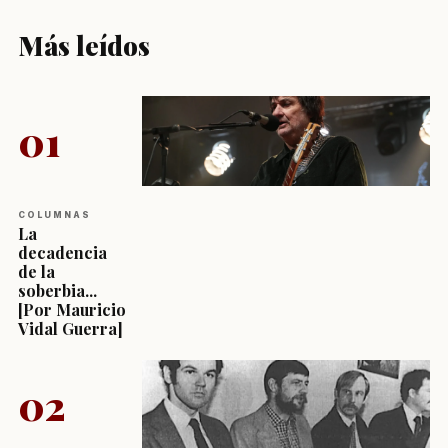
Más leídos
01
COLUMNAS
La
decadencia
de la
soberbia...
[Por Mauricio
Vidal Guerra]
02