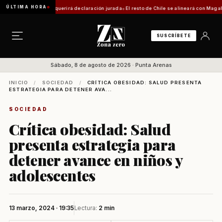
ÚLTIMA HORA
a: trámite requerirá declaración jurada
El resto de Chile se alineará con Magallanes: c
SUSCRÍBETE
Sábado, 8 de agosto de 2026 · Punta Arenas
INICIO
/
SOCIEDAD
/
CRÍTICA OBESIDAD: SALUD PRESENTA
ESTRATEGIA PARA DETENER AVA...
SOCIEDAD
Crítica obesidad: Salud
presenta estrategia para
detener avance en niños y
adolescentes
13 marzo, 2024 · 19:35
Lectura:
2 min