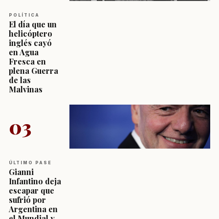
POLÍTICA
El día que un
helicóptero
inglés cayó
en Agua
Fresca en
plena Guerra
de las
Malvinas
03
ÚLTIMO PASE
Gianni
Infantino deja
escapar que
sufrió por
Argentina en
el Mundial y