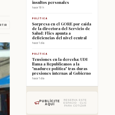
insultos personales
hace 18 h
POLÍTICA
Sorpresa en el GORE por caída
RTIR
de la directora del Servicio de
Salud: Flies apunta a
deficiencias del nivel central
hace 1 día
POLÍTICA
Tensiones en la derecha: UDI
llama a Republicanos a la
"madurez política" tras duras
presiones internas al Gobierno
hace 1 día
RESERVA ESTE
PUBLÍCITE
ESPACIO · CLIC
AQUÍ
PARA COTIZAR