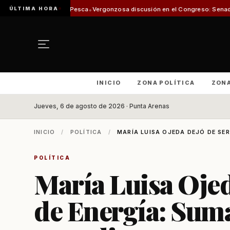
ÚLTIMA HORA
n de Pesca
Vergonzosa discusión en el Congreso: Senadoras Campillai y Flo
INICIO
ZONA POLÍTICA
ZON
Jueves, 6 de agosto de 2026 · Punta Arenas
INICIO
/
POLÍTICA
/
MARÍA LUISA OJEDA DEJÓ DE SER 
POLÍTICA
María Luisa Ojed
de Energía: Suma