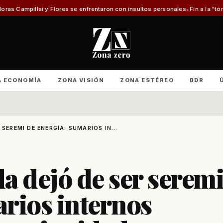
res se enfrentaron con insultos personales
Fin a la "tómbola" y retorno d
A ECONOMÍA
ZONA VISIÓN
ZONA ESTÉREO
BDR
SEREMI DE ENERGÍA: SUMARIOS IN...
a dejó de ser serem
rios internos