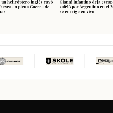
e un helicóptero inglés cayó
Gianni Infantino deja escap
Fresca en plena Guerra de
sufrió por Argentina en el 
nas
se corrige en vivo