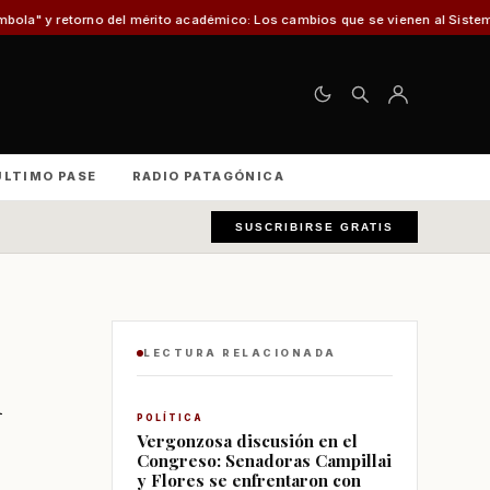
el mérito académico: Los cambios que se vienen al Sistema de Admisión Esco
ÚLTIMO PASE
RADIO PATAGÓNICA
SUSCRIBIRSE GRATIS
LECTURA RELACIONADA
i
POLÍTICA
Vergonzosa discusión en el
Congreso: Senadoras Campillai
y Flores se enfrentaron con