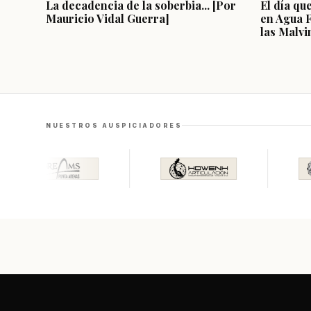
La decadencia de la soberbia... [Por
El día qu
Mauricio Vidal Guerra]
en Agua 
las Malvi
NUESTROS AUSPICIADORES