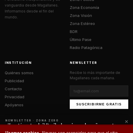
vanguardia desde Magallanes.
Zona Economía
Informamos desde el fin del
Zona Visión
mundo.
Zona Estéreo
BDR
Último Pase
Radio Patagónica
INSTITUCIÓN
NEWSLETTER
Quiénes somos
Recibe lo más importante de
Magallanes cada mañana.
Publicidad
Contacto
Privacidad
Apóyanos
SUSCRIBIRME GRATIS
×
NEWSLETTER · ZONA ZERO
¿Te está gustando? Recibe lo mejor cada mañana en tu
correo.
© 2026 Zona Zero Media. Todos los derechos reservados.