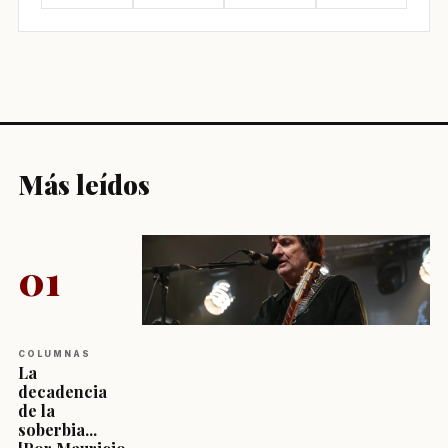
Más leídos
01
COLUMNAS
La
decadencia
de la
soberbia...