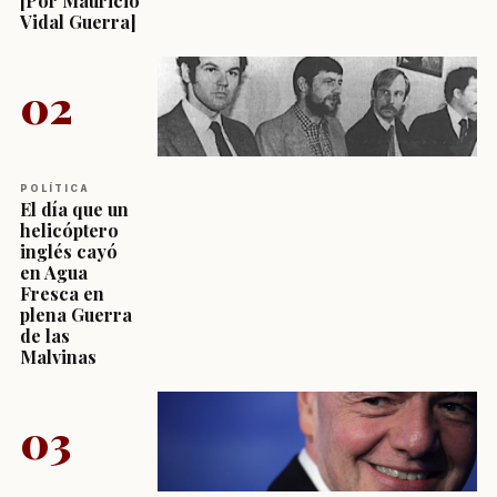
[Por Mauricio
Vidal Guerra]
02
POLÍTICA
El día que un
helicóptero
inglés cayó
en Agua
Fresca en
plena Guerra
de las
Malvinas
03