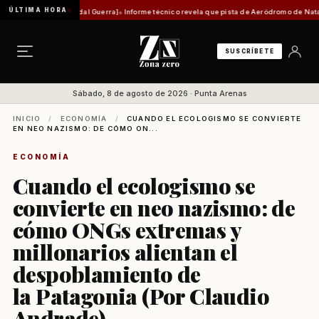
ÚLTIMA HORA
auricio Vidal Guerra]
Informe técnico revela que pista de Aeródromo de Natales está en c
SUSCRÍBETE
Sábado, 8 de agosto de 2026 · Punta Arenas
INICIO
/
ECONOMÍA
/
CUANDO EL ECOLOGISMO SE CONVIERTE
EN NEO NAZISMO: DE CÓMO ON...
ECONOMÍA
Cuando el ecologismo se
convierte en neo nazismo: de
cómo ONGs extremas y
millonarios alientan el
despoblamiento de
la Patagonia (Por Claudio
Andrade)