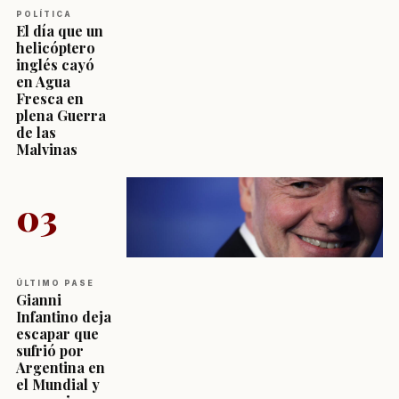
POLÍTICA
El día que un
helicóptero
inglés cayó
en Agua
Fresca en
plena Guerra
de las
Malvinas
03
ÚLTIMO PASE
Gianni
Infantino deja
escapar que
sufrió por
Argentina en
el Mundial y