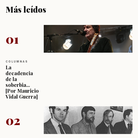
Más leídos
01
COLUMNAS
La
decadencia
de la
soberbia...
[Por Mauricio
Vidal Guerra]
02