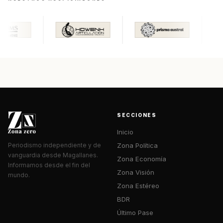
SECCIONES
Inicio
Zona Política
Periodismo independiente y de
vanguardia desde Magallanes.
Zona Economía
Informamos desde el fin del
Zona Visión
mundo.
Zona Estéreo
BDR
Último Pase