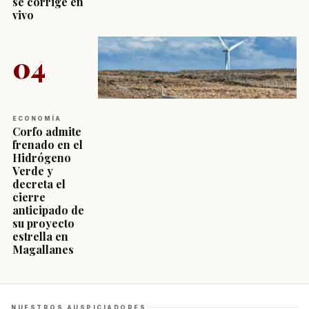
se corrige en
vivo
04
ECONOMÍA
Corfo admite
frenado en el
Hidrógeno
Verde y
decreta el
cierre
anticipado de
su proyecto
estrella en
Magallanes
NUESTROS AUSPICIADORES