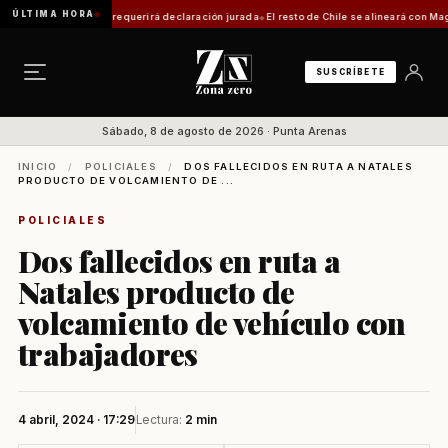
ÚLTIMA HORA
ática: trámite requerirá declaración jurada
El resto de Chile se alineará con Magallanes
SUSCRÍBETE
Sábado, 8 de agosto de 2026 · Punta Arenas
INICIO
/
POLICIALES
/
DOS FALLECIDOS EN RUTA A NATALES
PRODUCTO DE VOLCAMIENTO DE ...
POLICIALES
Dos fallecidos en ruta a
Natales producto de
volcamiento de vehículo con
trabajadores
4 abril, 2024 · 17:29
Lectura:
2 min