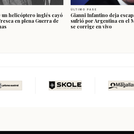
ÚLTIMO PASE
e un helicóptero inglés cayó
Gianni Infantino deja escap
Fresca en plena Guerra de
sufrió por Argentina en el 
nas
se corrige en vivo