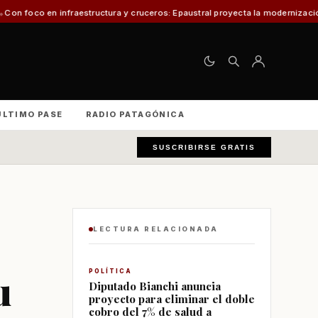
estructura y cruceros: Epaustral proyecta la modernización portuaria para 
ÚLTIMO PASE
RADIO PATAGÓNICA
SUSCRIBIRSE GRATIS
LECTURA RELACIONADA
u
POLÍTICA
Diputado Bianchi anuncia
proyecto para eliminar el doble
cobro del 7% de salud a