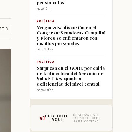
pensionados
hace 10 h
POLÍTICA
Vergonzosa discusión en el
RTIR
Congreso: Senadoras Campillai
y Flores se enfrentaron con
insultos personales
hace 2 días
POLÍTICA
Sorpresa en el GORE por caída
de la directora del Servicio de
Salud: Flies apunta a
deficiencias del nivel central
hace 3 días
RESERVA ESTE
PUBLÍCITE
ESPACIO · CLIC
AQUÍ
PARA COTIZAR