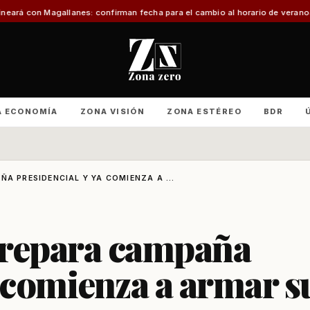
lanes: confirman fecha para el cambio al horario de verano
Con foco en infra
A ECONOMÍA
ZONA VISIÓN
ZONA ESTÉREO
BDR
A PRESIDENCIAL Y YA COMIENZA A ...
prepara campaña
a comienza a armar s