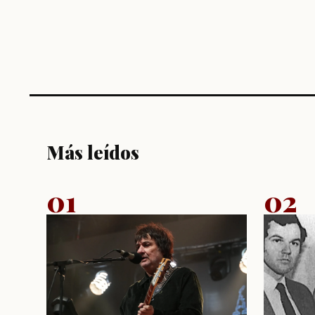
Más leídos
01
02