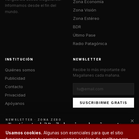
Zona Economía
Informamos desde el fin del
Zona Visión
mundo.
Zona Estéreo
BDR
Último Pase
Radio Patagónica
INSTITUCIÓN
NEWSLETTER
Quiénes somos
Recibe lo más importante de
Magallanes cada mañana.
Publicidad
Contacto
Privacidad
Apóyanos
SUSCRIBIRME GRATIS
×
NEWSLETTER · ZONA ZERO
¿Te está gustando? Recibe lo mejor cada mañana en tu
correo.
© 2026 Zona Zero Media. Todos los derechos reservados.
Usamos cookies.
Algunas son esenciales para que el sitio
¿Un café?