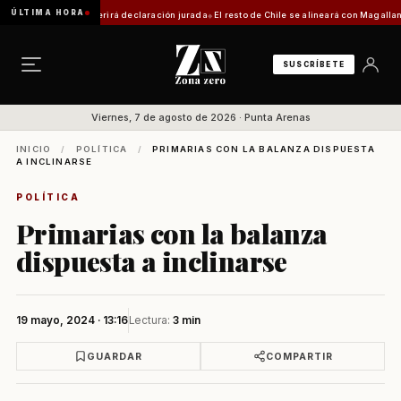
ÚLTIMA HORA
rámite requerirá declaración jurada
El resto de Chile se alineará con Magallanes: confir
SUSCRÍBETE
Viernes, 7 de agosto de 2026 · Punta Arenas
INICIO
/
POLÍTICA
/
PRIMARIAS CON LA BALANZA DISPUESTA
A INCLINARSE
POLÍTICA
Primarias con la balanza
dispuesta a inclinarse
19 mayo, 2024 · 13:16
Lectura:
3 min
GUARDAR
COMPARTIR