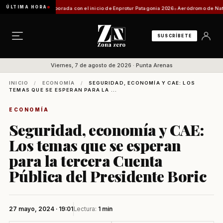
ÚLTIMA HORA
u próxima temporada con el inicio de Enprotur Patagonia 2026
Aeródromo de Natales: O
SUSCRÍBETE
Viernes, 7 de agosto de 2026 · Punta Arenas
INICIO
/
ECONOMÍA
/
SEGURIDAD, ECONOMÍA Y CAE: LOS
TEMAS QUE SE ESPERAN PARA LA ...
ECONOMÍA
Seguridad, economía y CAE:
Los temas que se esperan
para la tercera Cuenta
Pública del Presidente Boric
27 mayo, 2024 · 19:01
Lectura:
1 min