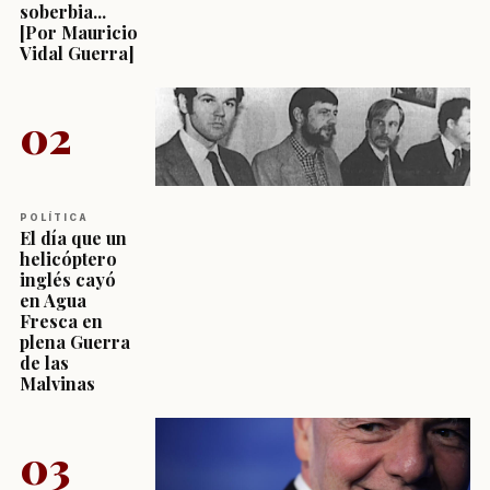
soberbia...
[Por Mauricio
Vidal Guerra]
02
POLÍTICA
El día que un
helicóptero
inglés cayó
en Agua
Fresca en
plena Guerra
de las
Malvinas
03