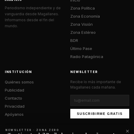
Zona Política
Periodismo independiente y de
vanguardia desde Magallanes.
Zona Economía
Informamos desde el fin del
Zona Visión
mundo.
Zona Estéreo
BDR
Último Pase
Radio Patagónica
INSTITUCIÓN
NEWSLETTER
Quiénes somos
Recibe lo más importante de
Magallanes cada mañana.
Publicidad
Contacto
Privacidad
Apóyanos
SUSCRIBIRME GRATIS
×
NEWSLETTER · ZONA ZERO